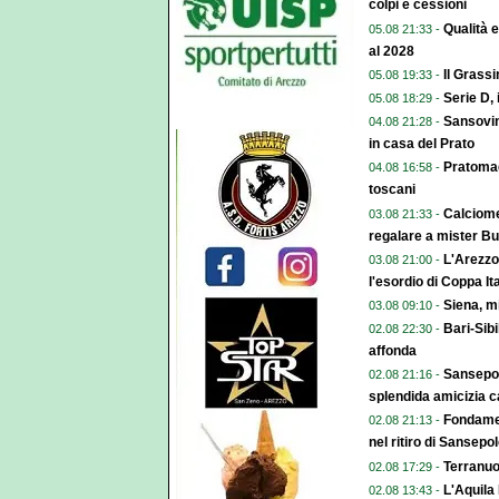
colpi e cessioni
Qualità 
05.08 21:33 -
al 2028
Il Grassi
05.08 19:33 -
Serie D, 
05.08 18:29 -
Sansovino
04.08 21:28 -
in casa del Prato
Pratomag
04.08 16:58 -
toscani
Calciome
03.08 21:33 -
regalare a mister Bu
L'Arezzo
03.08 21:00 -
l'esordio di Coppa Ita
Siena, mi
03.08 09:10 -
Bari-Sibi
02.08 22:30 -
affonda
Sansepol
02.08 21:16 -
splendida amicizia ca
Fondamen
02.08 21:13 -
nel ritiro di Sansepol
Terranuov
02.08 17:29 -
L'Aquila
02.08 13:43 -