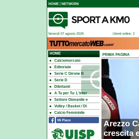
HOME
NETWORK
Venerdì 07 agosto 2026
Utenti online: 2
HOME
PRIMA PAGINA
Calciomercato
Sport a Km
Editoriale
Serie C Girone B
Serie D
Dilettanti
A Tu per Tu: L'inter
Settore Giovanile e
Volley / Basket / Di
Calcio Femminile
Mi Piace
Arezzo Ca
crescita 