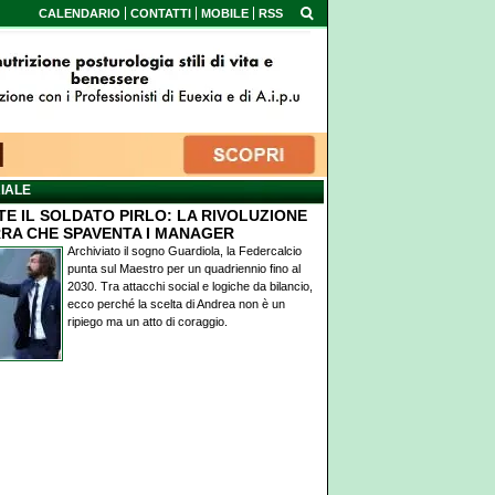
CALENDARIO
CONTATTI
MOBILE
RSS
IALE
TE IL SOLDATO PIRLO: LA RIVOLUZIONE
intorno a te
RA CHE SPAVENTA I MANAGER
Archiviato il sogno Guardiola, la Federcalcio
punta sul Maestro per un quadriennio fino al
2030. Tra attacchi social e logiche da bilancio,
ecco perché la scelta di Andrea non è un
ripiego ma un atto di coraggio.