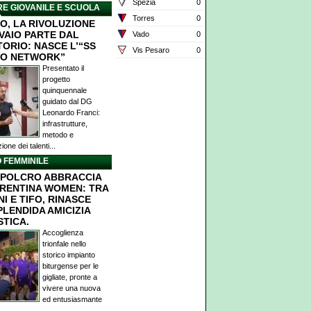
Spezia
0
E GIOVANILE E SCUOLA
O
Torres
0
O, LA RIVOLUZIONE
IVAIO PARTE DAL
Vado
0
TORIO: NASCE L’“SS
Vis Pesaro
0
O NETWORK”
Presentato il
progetto
quinquennale
guidato dal DG
Leonardo Franci:
infrastrutture,
metodo e
ione dei talenti...
 FEMMINILE
POLCRO ABBRACCIA
ORENTINA WOMEN: TRA
I E TIFO, RINASCE
PLENDIDA AMICIZIA
STICA.
Accoglienza
trionfale nello
storico impianto
biturgense per le
gigliate, pronte a
vivere una nuova
ed entusiasmante
.