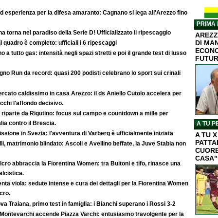
ed esperienza per la difesa amaranto: Cagnano si lega all'Arezzo fino
PRIMA 
na torna nel paradiso della Serie D! Ufficializzato il ripescaggio
AREZZ
DI MA
il quadro è completo: ufficiali i 6 ripescaggi
ECONO
 a tutto gas: intensità negli spazi stretti e poi il grande test di lusso
FUTU
no Run da record: quasi 200 podisti celebrano lo sport sui crinali
rcato caldissimo in casa Arezzo: il ds Aniello Cutolo accelera per
cchi l'affondo decisivo.
 riparte da Rigutino: focus sul campo e countdown a mille per
lia contro il Brescia.
A TU P
ssione in Svezia: l'avventura di Varberg è ufficialmente iniziata
A TU 
PATTA
lli, matrimonio blindato: Ascoli e Avellino beffate, la Juve Stabia non
CUORE
CASA"
cro abbraccia la Fiorentina Women: tra Buitoni e tifo, rinasce una
lcistica.
ta viola: sedute intense e cura dei dettagli per la Fiorentina Women
cro.
a Traiana, primo test in famiglia: i Bianchi superano i Rossi 3-2
 Montevarchi accende Piazza Varchi: entusiasmo travolgente per la