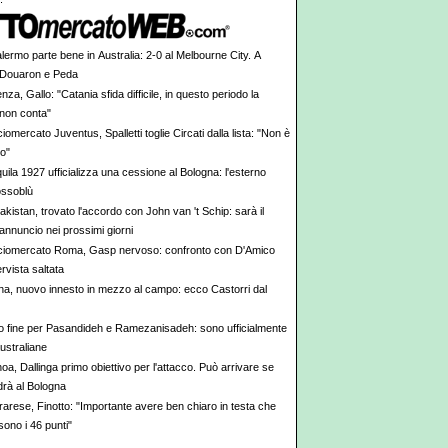
alermo parte bene in Australia: 2-0 al Melbourne City. A
 Douaron e Peda
nza, Gallo: "Catania sfida difficile, in questo periodo la
 non conta"
iomercato Juventus, Spalletti toglie Circati dalla lista: "Non è
vo"
uila 1927 ufficializza una cessione al Bologna: l'esterno
rossoblù
kistan, trovato l'accordo con John van 't Schip: sarà il
annuncio nei prossimi giorni
ciomercato Roma, Gasp nervoso: confronto con D'Amico
tervista saltata
ina, nuovo innesto in mezzo al campo: ecco Castorri dal
to fine per Pasandideh e Ramezanisadeh: sono ufficialmente
australiane
a, Dallinga primo obiettivo per l'attacco. Può arrivare se
drà al Bologna
rarese, Finotto: "Importante avere ben chiaro in testa che
 sono i 46 punti"