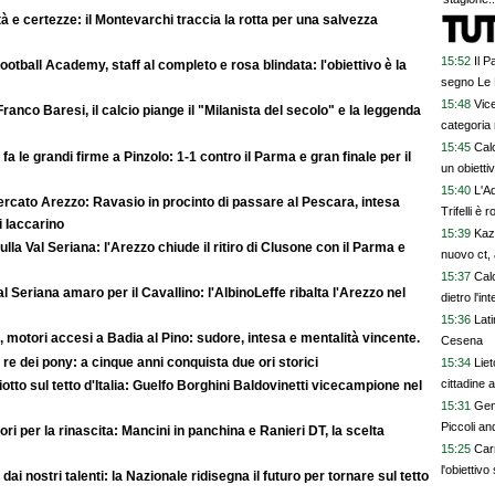
à e certezze: il Montevarchi traccia la rotta per una salvezza
15:52
Il P
otball Academy, staff al completo e rosa blindata: l'obiettivo è la
segno Le
15:48
Vice
ranco Baresi, il calcio piange il "Milanista del secolo" e la leggenda
categoria
15:45
Calc
fa le grandi firme a Pinzolo: 1-1 contro il Parma e gran finale per il
un obietti
15:40
L'Aq
rcato Arezzo: Ravasio in procinto di passare al Pescara, intesa
Trifelli è 
di Iaccarino
15:39
Kaza
ulla Val Seriana: l'Arezzo chiude il ritiro di Clusone con il Parma e
nuovo ct, 
15:37
Cal
al Seriana amaro per il Cavallino: l'AlbinoLeffe ribalta l'Arezzo nel
dietro l'in
15:36
Lat
, motori accesi a Badia al Pino: sudore, intesa e mentalità vincente.
Cesena
o re dei pony: a cinque anni conquista due ori storici
15:34
Lie
cittadine 
otto sul tetto d'Italia: Guelfo Borghini Baldovinetti vicecampione nel
15:31
Geno
Piccoli an
ri per la rinascita: Mancini in panchina e Ranieri DT, la scelta
15:25
Car
l'obiettivo
 dai nostri talenti: la Nazionale ridisegna il futuro per tornare sul tetto