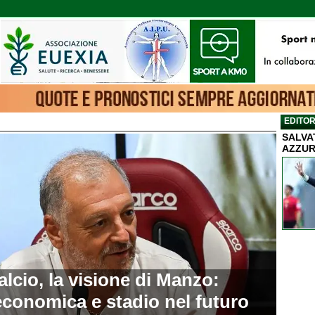
EDITOR
SALVA
 0: Tutte le news che cerchi sul calcio 
AZZUR
lcio, la visione di Manzo:
economica e stadio nel futuro