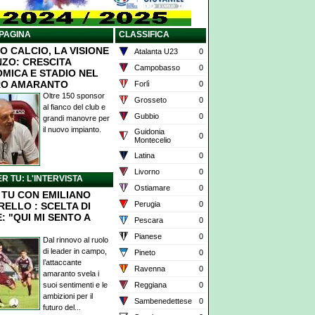
PAGINA
CLASSIFICA
O CALCIO, LA VISIONE
Atalanta U23
0
NZO: CRESCITA
Campobasso
0
MICA E STADIO NEL
RO AMARANTO
Forlì
0
Oltre 150 sponsor
Grosseto
0
al fianco del club e
Gubbio
0
grandi manovre per
il nuovo impianto.
Guidonia
0
Montecelio
Latina
0
Livorno
0
ER TU: L'INTERVISTA
Ostiamare
0
X TU CON EMILIANO
Perugia
0
RELLO : SCELTA DI
: "QUI MI SENTO A
Pescara
0
Pianese
0
Dal rinnovo al ruolo
di leader in campo,
Pineto
0
l’attaccante
Ravenna
0
amaranto svela i
suoi sentimenti e le
Reggiana
0
ambizioni per il
Sambenedettese
0
futuro del...