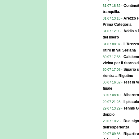
Continuit
31.07 18:32 -
tranquilla.
Arezzo Fo
31.07 13:15 -
Prima Categoria
Addio a F
31.07 12:05 -
del libero
L'Arezzo 
31.07 00:07 -
ritiro in Val Seriana
Calciome
30.07 17:58 -
vicina per il ritorno 
Sipario s
30.07 17:08 -
rientra a Rigutino
Test in V
30.07 16:52 -
finale
Alberoro
30.07 08:49 -
Il piccol
29.07 21:23 -
Tennis Gi
29.07 13:29 -
doppio
Due signo
29.07 10:25 -
dell'esperienza
Ripartire
29.07 09:36 -