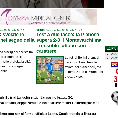
o
ta il 07.08 alle 08:14
SERIE D
- inserita il 06.08 alle 18:44
 svelate le
Test a due facce: la Pianese
nel segno della
supera 2-0 il Montevarchi ma
i rossoblù lottano con
LE PIÙ
carattere
a sinergia vincente tra
Arez
lub e imprese del
Le reti di Bellini e Ianesi
Arez
rritorio proietta la città
decidono l'amichevole in
rso nuovi traguardi
favore dei bianconeri, ma
ortivi.
la formazione di Marmorini
gioca a viso...
cala il tris al Lungobisenzio: Sansovino battuto 3-1
va Traiana, doppie sedute e tanta tattica: mister Calderini plasma i
l mercato non si ferma: ufficiale Leone, Cutolo traccia la linea tra