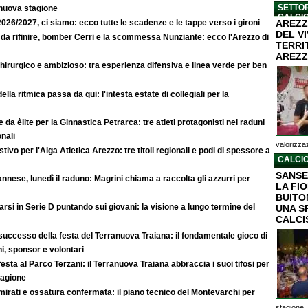
SETTOR
 nuova stagione
CALCI
2026/2027, ci siamo: ecco tutte le scadenze e le tappe verso i gironi
AREZZ
DEL V
da rifinire, bomber Cerri e la scommessa Nunziante: ecco l'Arezzo di
TERRI
AREZZ
hirurgico e ambizioso: tra esperienza difensiva e linea verde per ben
 della ritmica passa da qui: l'intesta estate di collegiali per la
 da èlite per la Ginnastica Petrarca: tre atleti protagonisti nei raduni
onali
valorizzaz
stivo per l'Alga Atletica Arezzo: tre titoli regionali e podi di spessore a
CALCIO
SANSE
nnese, lunedì il raduno: Magrini chiama a raccolta gli azzurri per
LA FI
BUITON
rsi in Serie D puntando sui giovani: la visione a lungo termine del
UNA S
CALCI
l successo della festa del Terranuova Traiana: il fondamentale gioco di
ni, sponsor e volontari
festa al Parco Terzani: il Terranuova Traiana abbraccia i suoi tifosi per
stagione
 mirati e ossatura confermata: il piano tecnico del Montevarchi per
stagione..