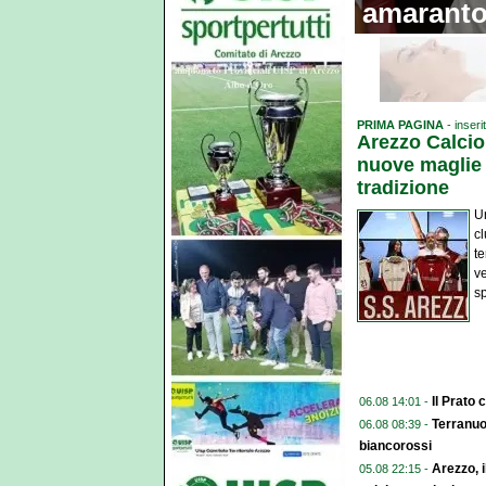
amarant
PRIMA PAGINA
- inseri
Arezzo Calcio:
nuove maglie 
tradizione
Un
c
te
ve
sp
Il Prato 
06.08 14:01 -
Terranuo
06.08 08:39 -
biancorossi
Arezzo, i
05.08 22:15 -