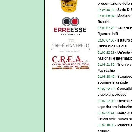
presentazione della
Serie D 
02.08 10:24 -
Mediana 
02.08 08:04 -
Bucchi
Arezzo c
02.08 07:29 -
figurare in B
Il futuro
02.08 07:03 -
Ginnastica Falciai
Un’estate
01.08 22:12 -
nazionali e internazi
Trionfo e
01.08 21:30 -
Fucecchio
Sangiova
01.08 10:49 -
sognare in grande
Consolida
31.07 22:11 -
club biancorosso
Dietro i
31.07 22:06 -
squadra tra istituzio
Notte di 
31.07 21:41 -
l’inizio della nuova 
Rinforzi
31.07 18:36 -
stupire.