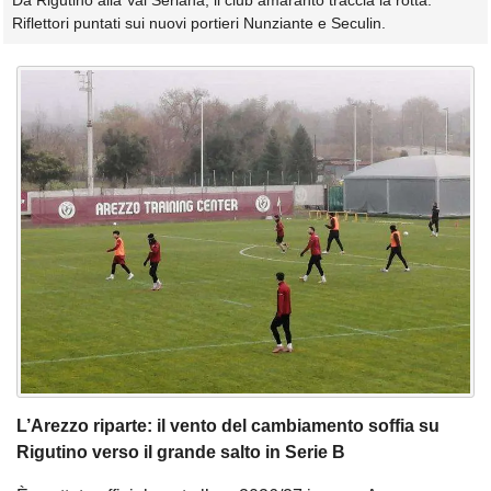
Da Rigutino alla Val Seriana, il club amaranto traccia la rotta.
Riflettori puntati sui nuovi portieri Nunziante e Seculin.
L’Arezzo riparte: il vento del cambiamento soffia su
Rigutino verso il grande salto in Serie B