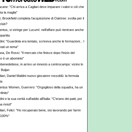
cane: "Chi arriva a Cagliari deve imparare i valori e ciò che
ta la maglia"
r, Brookfield completa l’acquisizione di Oaktree: svolta per il
 club?
ntus, si stringe per Lucumì: nell'affare può rientrare anche
partita
ini: "Guardiola era tentato, scriveva anche le formazioni... I
stati un tema"
a, De Rossi: "Il mercato che finisce dopo l’inizio del
o è un abominio"
benedettese, in arrivo un innesto a centrocampo: vicino lo
 Buljan
iari, Daniel Maldini nuovo giocatore rossoblù: la formula
ta
entus Women, Guerrero: "Orgoglioso della squadra, ha un
finito"
ini e la sua verità sull'addio all'Italia: "C'erano dei patti, poi
a rivisti"
iari, Felici: "Ho recuperato bene, sto lavorando per farmi
l 100%"