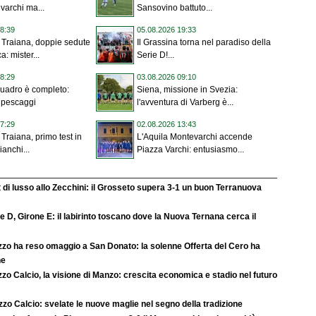
varchi ma...
Sansovino battuto...
8:39
05.08.2026 19:33
 Traiana, doppie sedute
Il Grassina torna nel paradiso della
ca: mister...
Serie D!...
8:29
03.08.2026 09:10
 quadro è completo:
Siena, missione in Svezia:
 ripescaggi
l'avventura di Varberg è...
7:29
02.08.2026 13:43
Traiana, primo test in
L'Aquila Montevarchi accende
ianchi...
Piazza Varchi: entusiasmo...
 di lusso allo Zecchini: il Grosseto supera 3-1 un buon Terranuova
e D, Girone E: il labirinto toscano dove la Nuova Ternana cerca il
zo ha reso omaggio a San Donato: la solenne Offerta del Cero ha
ne
zo Calcio, la visione di Manzo: crescita economica e stadio nel futuro
zo Calcio: svelate le nuove maglie nel segno della tradizione