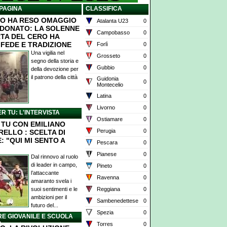
PAGINA
CLASSIFICA
O HA RESO OMAGGIO
Atalanta U23
0
 DONATO: LA SOLENNE
Campobasso
0
TA DEL CERO HA
 FEDE E TRADIZIONE
Forlì
0
Una vigilia nel
Grosseto
0
segno della storia e
Gubbio
0
della devozione per
il patrono della città
Guidonia
0
Montecelio
Latina
0
Livorno
0
ER TU: L'INTERVISTA
Ostiamare
0
X TU CON EMILIANO
Perugia
0
RELLO : SCELTA DI
: "QUI MI SENTO A
Pescara
0
Pianese
0
Dal rinnovo al ruolo
di leader in campo,
Pineto
0
l’attaccante
Ravenna
0
amaranto svela i
suoi sentimenti e le
Reggiana
0
ambizioni per il
Sambenedettese
0
futuro del...
Spezia
0
E GIOVANILE E SCUOLA
O
Torres
0