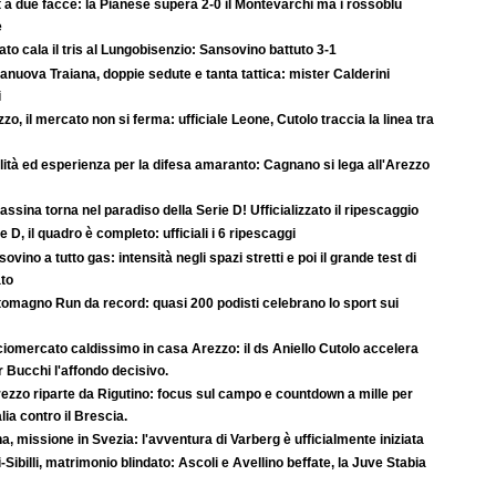
 a due facce: la Pianese supera 2-0 il Montevarchi ma i rossoblù
e
rato cala il tris al Lungobisenzio: Sansovino battuto 3-1
anuova Traiana, doppie sedute e tanta tattica: mister Calderini
i
zo, il mercato non si ferma: ufficiale Leone, Cutolo traccia la linea tra
ità ed esperienza per la difesa amaranto: Cagnano si lega all'Arezzo
rassina torna nel paradiso della Serie D! Ufficializzato il ripescaggio
e D, il quadro è completo: ufficiali i 6 ripescaggi
ovino a tutto gas: intensità negli spazi stretti e poi il grande test di
ato
tomagno Run da record: quasi 200 podisti celebrano lo sport sui
iomercato caldissimo in casa Arezzo: il ds Aniello Cutolo accelera
r Bucchi l'affondo decisivo.
ezzo riparte da Rigutino: focus sul campo e countdown a mille per
lia contro il Brescia.
a, missione in Svezia: l'avventura di Varberg è ufficialmente iniziata
-Sibilli, matrimonio blindato: Ascoli e Avellino beffate, la Juve Stabia