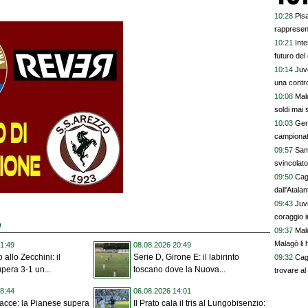
10:28
Pisa
rappresen
10:21
Inte
futuro del
10:14
Juve
una contro
10:08
Mald
soldi mai 
10:03
Geno
campionat
09:57
Sam
svincolato
09:50
Cagl
dall'Atalan
09:43
Juv
coraggio in
D
09:37
Mald
Malagò li h
1:49
08.08.2026 20:49
o allo Zecchini: il
Serie D, Girone E: il labirinto
09:32
Cagl
pera 3-1 un...
toscano dove la Nuova...
trovare a
8:44
06.08.2026 14:01
facce: la Pianese supera
Il Prato cala il tris al Lungobisenzio: