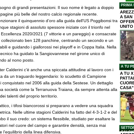
PRIMA 
sogno di grandi presentazioni. Il suo nome è legato a doppio
AREZZ
e pagine più belle del nostro calcio regionale recente.
A SAN
zionare il quinquennio d’oro alla guida dell'US Poggibonsi tra
OFFER
UNITO
inque stagioni di assoluto spessore iniziate con il trionfo nel
 Eccellenza 2020/2021 (7 vittorie e un pareggio) e consacrate
a collezionato ben 128 panchine, centrando un secondo e un
ili e guidando i giallorossi nei playoff e in Coppa Italia. Nella
 tecnico ha guidato la Sangiovannese nel girone unico di
ndo al nono posto.
A TU P
ter Calderini c'è anche una spiccata attitudine al lavoro con i
A TU 
ata da un traguardo leggendario: lo scudetto di Campione
PATTA
mi conquistato nel 2006 alla guida della Sestese. Un dettaglio
CUORE
CASA"
a società come la Terranuova Traiana, da sempre attenta alla
dei talenti del proprio territorio.
tattico, i tifosi biancorossi si preparano a vedere una squadra
trica. Nelle ultime stagioni Calderini ha fatto del 4-3-1-2 e del
 il suo credo: un sistema flessibile, studiato per esaltare la
iatori nel cuore del campo e garantire densità, senza mai
SETTOR
e l'equilibrio della linea difensiva.
CALCI