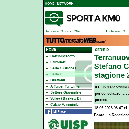
HOME
NETWORK
Domenica 09 agosto 2026
Utenti online: 3
HOME
SERIE D
Terranuova
Calciomercato
Editoriale
Stefano Ca
Serie C Girone B
stagione 
Serie D
Dilettanti
A Tu per Tu: L'inter
Il Club biancorosso 
Settore Giovanile e
per consolidare la ca
Volley / Basket / Di
precisa.
Calcio Femminile
18.06.2026 08:47
di
Mi Piace
Fonte:
La Redazione