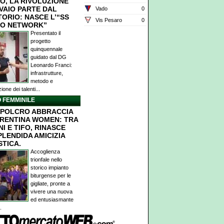
O, LA RIVOLUZIONE
IVAIO PARTE DAL
Vado
0
TORIO: NASCE L’“SS
Vis Pesaro
0
O NETWORK”
Presentato il
progetto
quinquennale
guidato dal DG
Leonardo Franci:
infrastrutture,
metodo e
ione dei talenti...
 FEMMINILE
POLCRO ABBRACCIA
ORENTINA WOMEN: TRA
I E TIFO, RINASCE
PLENDIDA AMICIZIA
STICA.
Accoglienza
trionfale nello
storico impianto
biturgense per le
gigliate, pronte a
vivere una nuova
ed entusiasmante
.