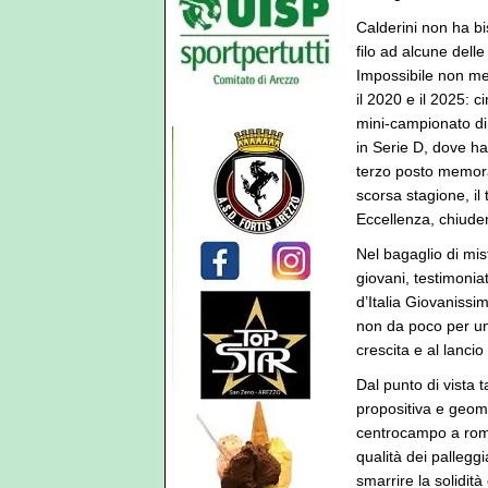
Calderini non ha bi
filo ad alcune dell
Impossibile non men
il 2020 e il 2025: c
mini-campionato di
in Serie D, dove h
terzo posto memorab
scorsa stagione, il
Eccellenza, chiude
Nel bagaglio di mis
giovani, testimoni
d’Italia Giovanissi
non da poco per un
crescita e al lancio 
Dal punto di vista 
propositiva e geome
centrocampo a rombo
qualità dei pallegg
smarrire la solidità 