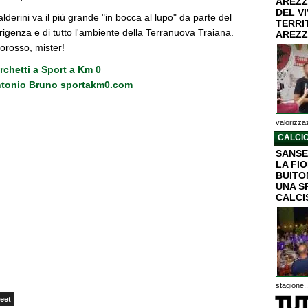
AREZZ
DEL V
lderini va il più grande "in bocca al lupo" da parte del
TERRI
irigenza e di tutto l'ambiente della Terranuova Traiana.
AREZZ
orosso, mister!
Turchetti a Sport a Km 0
 Antonio Bruno sportakm0.com
valorizzaz
CALCIO
SANSE
LA FI
BUITON
UNA S
CALCI
stagione..
eet