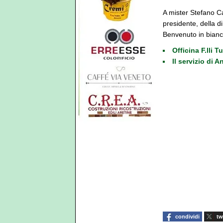
A mister Stefano Ca
presidente, della d
Benvenuto in bianc
Officina F.lli 
Il servizio di
condividi
tw