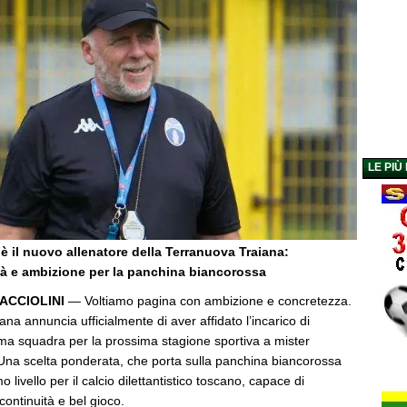
LE PIÙ
 è il nuovo allenatore della Terranuova Traiana:
tà e ambizione per la panchina biancorossa
ACCIOLINI
— Voltiamo pagina con ambizione e concretezza.
na annuncia ufficialmente di aver affidato l’incarico di
ima squadra per la prossima stagione sportiva a mister
 Una scelta ponderata, che porta sulla panchina biancorossa
mo livello per il calcio dilettantistico toscano, capace di
 continuità e bel gioco.