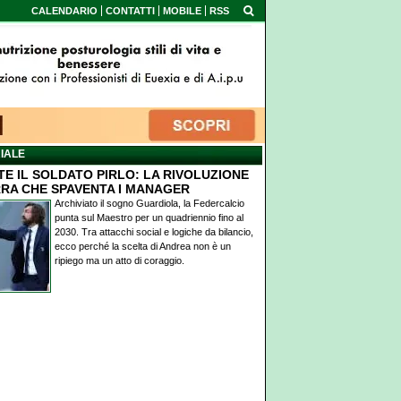
CALENDARIO
CONTATTI
MOBILE
RSS
IALE
TE IL SOLDATO PIRLO: LA RIVOLUZIONE
RA CHE SPAVENTA I MANAGER
Archiviato il sogno Guardiola, la Federcalcio
punta sul Maestro per un quadriennio fino al
2030. Tra attacchi social e logiche da bilancio,
ecco perché la scelta di Andrea non è un
ripiego ma un atto di coraggio.