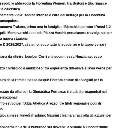
epolcro abbraccia la Fiorentina Women: tra Buitoni e tifo, rinasce
ia calcistica.
amenta viola: sedute intense e cura dei dettagli per la Fiorentina
Sansepolcro.
anuova Traiana, primo test in famiglia: i Bianchi superano i Rossi 3-2
quila Montevarchi accende Piazza Varchi: entusiasmo travolgente per
la nuova stagione
e D 2026/2027, ci siamo: ecco tutte le scadenze e le tappe verso i
iana da rifinire, bomber Cerri e la scommessa Nunziante: ecco
zo chirurgico e ambizioso: tra esperienza difensiva e linea verde per
uturo della ritmica passa da qui: l'intesta estate di collegiali per la
state da èlite per la Ginnastica Petrarca: tre atleti protagonisti nei
ternazionali
nfo estivo per l'Alga Atletica Arezzo: tre titoli regionali e podi di
io
iovannese, lunedì il raduno: Magrini chiama a raccolta gli azzurri per
olidarsi in Serie D puntando sui giovani: la visione a lungo termine