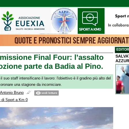
EDITOR
missione Final Four: l’assalto
SALVA
AZZUR
ozione parte da Badia al Pino.
 suo staff intensificano il lavoro: l'obiettivo è il gradino più alto del
coronare una stagione da incorniciare.
Antonio Bruno
vedi letture
 di Sport a Km 0