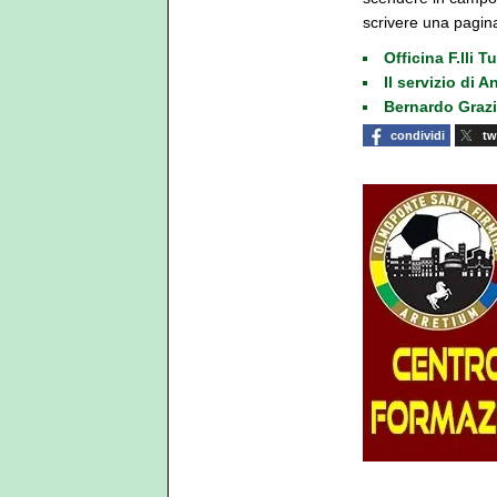
scrivere una pagina
Officina F.lli 
Il servizio di
Bernardo Grazi
condividi
tw