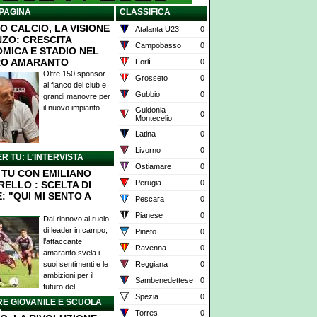
PAGINA
CLASSIFICA
O CALCIO, LA VISIONE
Atalanta U23
0
NZO: CRESCITA
Campobasso
0
MICA E STADIO NEL
RO AMARANTO
Forlì
0
Oltre 150 sponsor
Grosseto
0
al fianco del club e
Gubbio
0
grandi manovre per
il nuovo impianto.
Guidonia
0
Montecelio
Latina
0
Livorno
0
ER TU: L'INTERVISTA
Ostiamare
0
X TU CON EMILIANO
Perugia
0
RELLO : SCELTA DI
: "QUI MI SENTO A
Pescara
0
Pianese
0
Dal rinnovo al ruolo
di leader in campo,
Pineto
0
l’attaccante
Ravenna
0
amaranto svela i
suoi sentimenti e le
Reggiana
0
ambizioni per il
Sambenedettese
0
futuro del...
Spezia
0
E GIOVANILE E SCUOLA
O
Torres
0