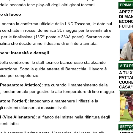
 dalla seconda fase play-off degli altri gironi toscani.
PRIMA 
AREZZ
o di fuoco
DI MA
ECONO
 ancora la conferma ufficiale della LND Toscana, le date sul
FUTU
 cerchiate in rosso: domenica 31 maggio per le semifinali e
er le finalissime (1°/2° posto e 3°/4° posto). Saranno otto
nalina che decideranno il destino di un’intera annata.
pera: intensità e dettagli
 della condizione, lo staff tecnico biancorosso sta alzando
A TU P
eparazione. Sotto la guida attenta di Bernacchia, il lavoro è
A TU 
viso per competenze:
PATTA
CUORE
(Preparatore Atletico):
sta curando il mantenimento della
CASA"
ca, fondamentale per gestire le alte temperature di fine maggio.
tore Portieri)
: impegnato a mantenere i riflessi e la
 estremi difensori ai massimi livelli.
 (Vice Allenatore)
: al fianco del mister nella rifinitura degli
nti tattici.
SETTOR
CALCI