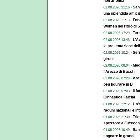
non affonda
Sans
02.08.2026 21:16 -
una splendida amiciz
Fond
02.08.2026 21:13 -
Women nel ritiro di 
Terr
02.08.2026 17:29 -
L'A
02.08.2026 13:43 -
la presentazione del
Seri
02.08.2026 10:24 -
gironi
Med
02.08.2026 08:04 -
l'Arezzo di Bucchi
Arez
02.08.2026 07:29 -
ben figurare in B
Il f
02.08.2026 07:03 -
Ginnastica Falciai
Un’e
01.08.2026 22:12 -
raduni nazionali e in
Trio
01.08.2026 21:30 -
spessore a Fucecch
Sang
01.08.2026 10:49 -
sognare in grande