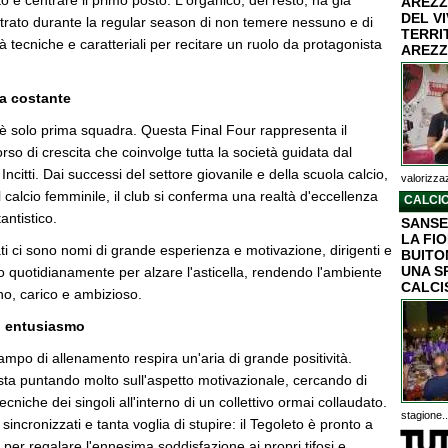
to è centrare il primo posto. L'organico, del resto, ha già
AREZZ
DEL V
ato durante la regular season di non temere nessuno e di
TERRI
à tecniche e caratteriali per recitare un ruolo da protagonista
AREZZ
ta costante
 è solo prima squadra. Questa Final Four rappresenta il
rso di crescita che coinvolge tutta la società guidata dal
ncitti. Dai successi del settore giovanile e della scuola calcio,
valorizzaz
l calcio femminile, il club si conferma una realtà d'eccellenza
CALCIO
antistico.
SANSE
LA FI
tati ci sono nomi di grande esperienza e motivazione, dirigenti e
BUITON
UNA S
o quotidianamente per alzare l'asticella, rendendo l'ambiente
CALCI
no, carico e ambizioso.
on entusiasmo
 campo di allenamento respira un'aria di grande positività.
sta puntando molto sull'aspetto motivazionale, cercando di
tecniche dei singoli all'interno di un collettivo ormai collaudato.
stagione..
incronizzati e tanta voglia di stupire: il Tegoleto è pronto a
er regalare l'ennesima soddisfazione ai propri tifosi e