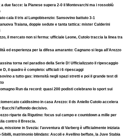
 a due facce: la Pianese supera 2-0 il Montevarchi ma i rossoblù
e
rato cala il tris al Lungobisenzio: Sansovino battuto 3-1
anuova Traiana, doppie sedute e tanta tattica: mister Calderini
i
zo, il mercato non si ferma: ufficiale Leone, Cutolo traccia la linea tra
ità ed esperienza per la difesa amaranto: Cagnano si lega all'Arezzo
rassina torna nel paradiso della Serie D! Ufficializzato il ripescaggio
e D, il quadro è completo: ufficiali i 6 ripescaggi
ovino a tutto gas: intensità negli spazi stretti e poi il grande test di
ato
tomagno Run da record: quasi 200 podisti celebrano lo sport sui
iomercato caldissimo in casa Arezzo: il ds Aniello Cutolo accelera
r Bucchi l'affondo decisivo.
ezzo riparte da Rigutino: focus sul campo e countdown a mille per
lia contro il Brescia.
a, missione in Svezia: l'avventura di Varberg è ufficialmente iniziata
-Sibilli, matrimonio blindato: Ascoli e Avellino beffate, la Juve Stabia