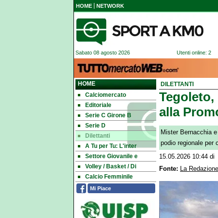
HOME
NETWORK
Sabato 08 agosto 2026
Utenti online: 2
HOME
DILETTANTI
Tegoleto, 
Calciomercato
Editoriale
alla Prom
Serie C Girone B
Serie D
Mister Bernacchia e il
Dilettanti
podio regionale per 
A Tu per Tu: L'inter
Settore Giovanile e
15.05.2026 10:44
di
Volley / Basket / Di
Fonte:
La Redazione
Calcio Femminile
Mi Piace