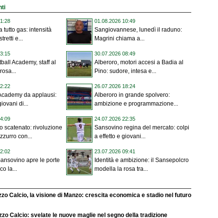
nti
1:28
01.08.2026 10:49
 tutto gas: intensità
Sangiovannese, lunedì il raduno:
tretti e...
Magrini chiama a...
3:15
30.07.2026 08:49
ball Academy, staff al
Alberoro, motori accesi a Badia al
rosa...
Pino: sudore, intesa e...
2:22
26.07.2026 18:24
Academy da applausi:
Alberoro in grande spolvero:
iovani di...
ambizione e programmazione...
4:09
24.07.2026 22:35
 scatenato: rivoluzione
Sansovino regina del mercato: colpi
zurro con...
a effetto e giovani...
2:02
23.07.2026 09:41
 Sansovino apre le porte
Identità e ambizione: il Sansepolcro
co la...
modella la rosa tra...
zo Calcio, la visione di Manzo: crescita economica e stadio nel futuro
zo Calcio: svelate le nuove maglie nel segno della tradizione