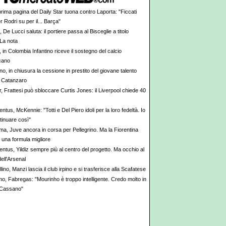
prima pagina del Daily Star tuona contro Laporta: "Ficcati
er Rodri su per il... Barça"
, De Lucci saluta: il portiere passa al Bisceglie a titolo
 La nota
, in Colombia Infantino riceve il sostegno del calcio
cano
no, in chiusura la cessione in prestito del giovane talento
 Catanzaro
r, Frattesi può sbloccare Curtis Jones: il Liverpool chiede 40
ntus, McKennie: "Totti e Del Piero idoli per la loro fedeltà. Io
tinuare così"
ma, Juve ancora in corsa per Pellegrino. Ma la Fiorentina
e una formula migliore
entus, Yildiz sempre più al centro del progetto. Ma occhio al
ell'Arsenal
lino, Manzi lascia il club irpino e si trasferisce alla Scafatese
o, Fabregas: "Mourinho è troppo intelligente. Credo molto in
 Cassano"