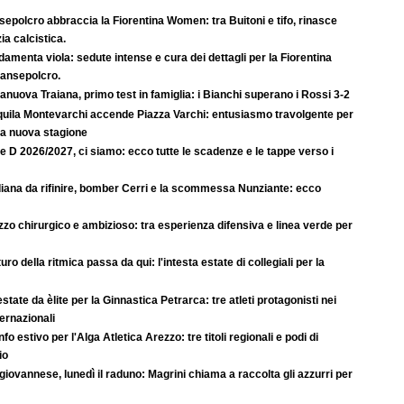
epolcro abbraccia la Fiorentina Women: tra Buitoni e tifo, rinasce
ia calcistica.
amenta viola: sedute intense e cura dei dettagli per la Fiorentina
Sansepolcro.
anuova Traiana, primo test in famiglia: i Bianchi superano i Rossi 3-2
quila Montevarchi accende Piazza Varchi: entusiasmo travolgente per
la nuova stagione
e D 2026/2027, ci siamo: ecco tutte le scadenze e le tappe verso i
iana da rifinire, bomber Cerri e la scommessa Nunziante: ecco
zo chirurgico e ambizioso: tra esperienza difensiva e linea verde per
uturo della ritmica passa da qui: l'intesta estate di collegiali per la
state da èlite per la Ginnastica Petrarca: tre atleti protagonisti nei
ternazionali
nfo estivo per l'Alga Atletica Arezzo: tre titoli regionali e podi di
io
iovannese, lunedì il raduno: Magrini chiama a raccolta gli azzurri per