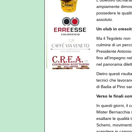
L'obiettivo dichiara
ampiamente dimostr
possedere le qualit
assoluto.
Un club in cresci
Ma il Tegoleto non
culmine di un perco
Presidente Antonio I
fino all'impegno ne
nel panorama dilett
Dietro questi risul
tecnici che lavoran
di Badia al Pino sa
Verso le finali c
In questi giorni, il
Mister Bernacchia 
esaltare le qualità 
Schemi, movimenti s
scendere in campo p