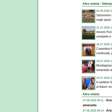
Altre notizie - Diletta
04.08.2026 2
Sansovino a
negli spazi s
31.07.2026 1
Arezzo Foot
completo e 
26.07.2026 2
Casentino 
continuità, g
26.07.2026 1
Montagnano
amaranto-az
24.07.2026 2
Il cantiere
al futuro: ec
Altre notizie
Arez
07.08.2026 09:11 -
amaranto
Arez
07.08.2026 08:14 -