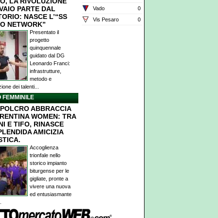
O, LA RIVOLUZIONE
IVAIO PARTE DAL
Vado
0
TORIO: NASCE L’“SS
Vis Pesaro
0
O NETWORK”
Presentato il
progetto
quinquennale
guidato dal DG
Leonardo Franci:
infrastrutture,
metodo e
ione dei talenti...
 FEMMINILE
POLCRO ABBRACCIA
ORENTINA WOMEN: TRA
I E TIFO, RINASCE
PLENDIDA AMICIZIA
STICA.
Accoglienza
trionfale nello
storico impianto
biturgense per le
gigliate, pronte a
vivere una nuova
ed entusiasmante
.