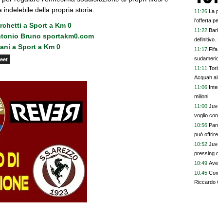
 indelebile della propria storia.
11:26
La 
l'offerta p
Turchetti a Sport a Km 0
11:22
Bari
 Antonio Bruno sportakm0.com
definitivo.
ani a Sport a Km 0
11:17
Fifa
sudameri
eet
11:11
Tori
Acquah al
11:06
Inte
milioni
11:00
Juve
voglio con
10:56
Par
può offrir
10:52
Juv
pressing d
10:49
Avel
10:45
Com
Riccardo