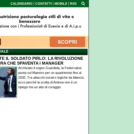
CALENDARIO
CONTATTI
MOBILE
RSS
IALE
TE IL SOLDATO PIRLO: LA RIVOLUZIONE
RA CHE SPAVENTA I MANAGER
Archiviato il sogno Guardiola, la Federcalcio
punta sul Maestro per un quadriennio fino al
2030. Tra attacchi social e logiche da bilancio,
ecco perché la scelta di Andrea non è un
ripiego ma un atto di coraggio.