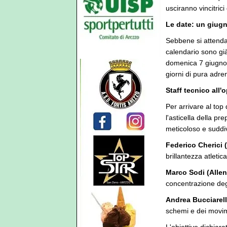
usciranno vincitrici
Le date: un giugn
Sebbene si attenda
calendario sono già
domenica 7 giugno p
giorni di pura adre
Staff tecnico all'o
Per arrivare al top
l'asticella della pr
meticoloso e suddi
Federico Cherici 
brillantezza atleti
Marco Sodi (Allena
concentrazione degli
Andrea Bucciarelli
schemi e dei movime