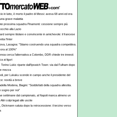
io in lutto, è morto il padre di Messi: aveva 68 anni ed era
 una grave malattia
te prossima squadra Pinamonti: cessione sempre più
 occhio alla Lazio
ard sempre titolare e convincente in amichevole: il francese
etta l'Inter
ova, Lasagna: "Stiamo costruendo una squadra competitiva.
cora al 100%"
Genoa cerca l'alternativa a Colombo, DDR chiede tre innesti:
 ai liguri
x Torino Lukic riparte dall'Ipswich Town: via dal Fulham dopo
i e mezza
oli, per Lukaku scende in campo anche il presidente del
e: novità a breve
adella Modena, Biagini: “Soddisfatti della squadra allestita.
n sogno per noi”
ue settimane dal campionato, al Napoli manca almeno un
Altri colpi legati alle uscite
i, Dickmann saluta dopo la retrocessione: il terzino verso
a