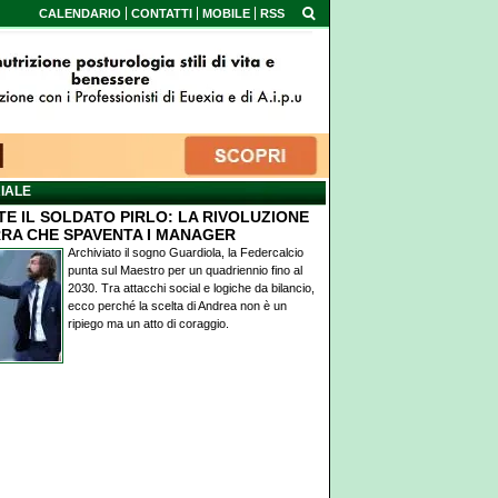
CALENDARIO
CONTATTI
MOBILE
RSS
IALE
TE IL SOLDATO PIRLO: LA RIVOLUZIONE
RA CHE SPAVENTA I MANAGER
Archiviato il sogno Guardiola, la Federcalcio
punta sul Maestro per un quadriennio fino al
2030. Tra attacchi social e logiche da bilancio,
ecco perché la scelta di Andrea non è un
ripiego ma un atto di coraggio.