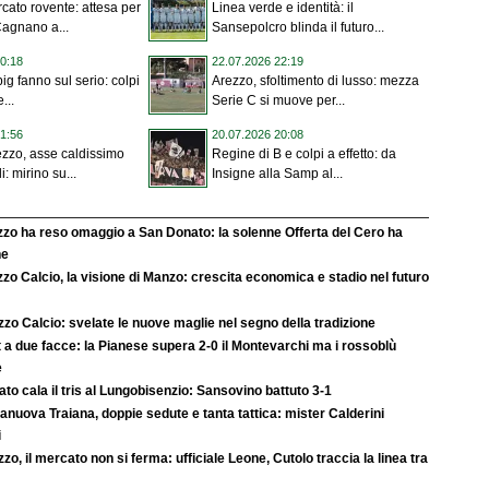
cato rovente: attesa per
Linea verde e identità: il
Cagnano a...
Sansepolcro blinda il futuro...
0:18
22.07.2026 22:19
big fanno sul serio: colpi
Arezzo, sfoltimento di lusso: mezza
...
Serie C si muove per...
1:56
20.07.2026 20:08
zzo, asse caldissimo
Regine di B e colpi a effetto: da
i: mirino su...
Insigne alla Samp al...
zo ha reso omaggio a San Donato: la solenne Offerta del Cero ha
ne
zo Calcio, la visione di Manzo: crescita economica e stadio nel futuro
zo Calcio: svelate le nuove maglie nel segno della tradizione
 a due facce: la Pianese supera 2-0 il Montevarchi ma i rossoblù
e
rato cala il tris al Lungobisenzio: Sansovino battuto 3-1
anuova Traiana, doppie sedute e tanta tattica: mister Calderini
i
zo, il mercato non si ferma: ufficiale Leone, Cutolo traccia la linea tra