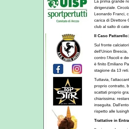
La prima grande nov
dirigenziale. Circo
Leonardo Franci, ch
carica di Direttore
club al salto di cat
Il Caso Pattarell
Sul fronte calciator
dell'Union Brescia, 
contro l'Ascoli e de
è finito Emiliano P
stagione da 13 reti
Tuttavia, l'attacca
proprio contratto, b
scattati proprio gr
chiarissima: restar
inseguita. Dall'ent
rispetto alle lusin
Trattative in Entr