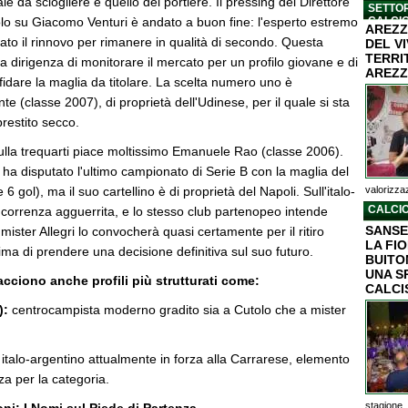
le da sciogliere è quello del portiere. Il pressing del Direttore
SETTOR
olo su Giacomo Venturi è andato a buon fine: l'esperto estremo
CALCI
AREZZ
ato il rinnovo per rimanere in qualità di secondo. Questa
DEL V
TERRI
 dirigenza di monitorare il mercato per un profilo giovane e di
AREZZ
ffidare la maglia da titolare. La scelta numero uno è
e (classe 2007), di proprietà dell'Udinese, per il quale si sta
restito secco.
lla trequarti piace moltissimo Emanuele Rao (classe 2006).
 ha disputato l'ultimo campionato di Serie B con la maglia del
6 gol), ma il suo cartellino è di proprietà del Napoli. Sull'italo-
valorizzaz
CALCIO
ncorrenza agguerrita, e lo stesso club partenopeo intende
SANSE
 mister Allegri lo convocherà quasi certamente per il ritiro
LA FI
ima di prendere una decisione definitiva sul suo futuro.
BUITON
UNA S
acciono anche profili più strutturati come:
CALCI
):
centrocampista moderno gradito sia a Cutolo che a mister
italo-argentino attualmente in forza alla Carrarese, elemento
a per la categoria.
stagione..