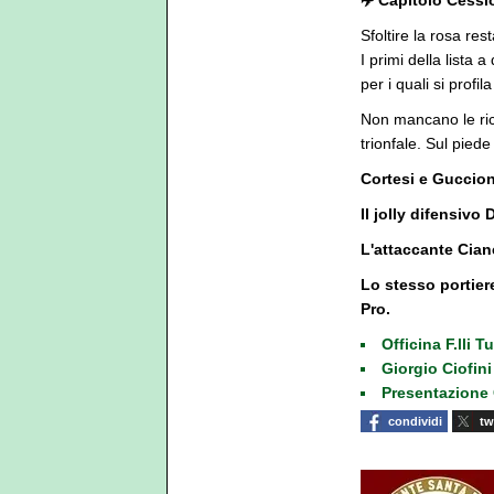
✈️ Capitolo Cessi
Sfoltire la rosa res
I primi della lista
per i quali si profi
Non mancano le rich
trionfale. Sul pied
Cortesi e Guccion
Il jolly difensivo 
L'attaccante Cian
Lo stesso portiere
Pro.
Officina F.lli 
Giorgio Ciofini
Presentazione 
condividi
tw