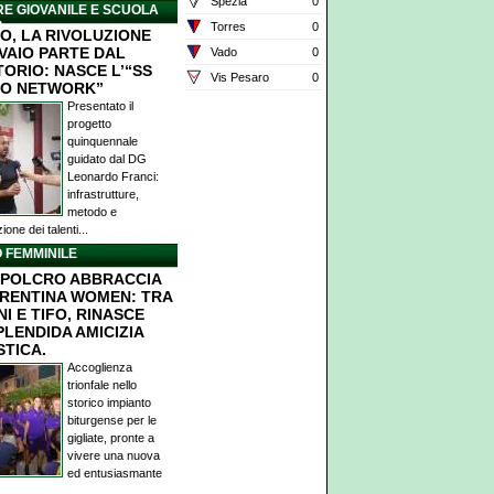
Spezia
0
E GIOVANILE E SCUOLA
O
Torres
0
O, LA RIVOLUZIONE
IVAIO PARTE DAL
Vado
0
TORIO: NASCE L’“SS
Vis Pesaro
0
O NETWORK”
Presentato il
progetto
quinquennale
guidato dal DG
Leonardo Franci:
infrastrutture,
metodo e
ione dei talenti...
 FEMMINILE
POLCRO ABBRACCIA
ORENTINA WOMEN: TRA
I E TIFO, RINASCE
PLENDIDA AMICIZIA
STICA.
Accoglienza
trionfale nello
storico impianto
biturgense per le
gigliate, pronte a
vivere una nuova
ed entusiasmante
.