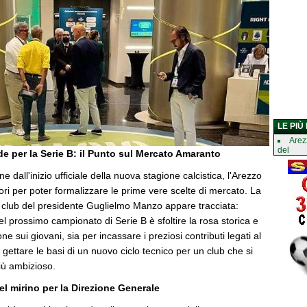
LE PIÙ
Arez
del
de per la Serie B: il Punto sul Mercato Amaranto
e dall'inizio ufficiale della nuova stagione calcistica, l'Arezzo
ori per poter formalizzare le prime vere scelte di mercato. La
l club del presidente Guglielmo Manzo appare tracciata:
 del prossimo campionato di Serie B è sfoltire la rosa storica e
e sui giovani, sia per incassare i preziosi contributi legati al
 gettare le basi di un nuovo ciclo tecnico per un club che si
iù ambizioso.
nel mirino per la Direzione Generale