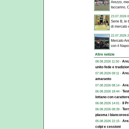
Arezzo, mer
Iaccarino, 
23.07.2026 0
Serie B, le 
di mercato e
22.07.2026 2
Mercato Are
con il Napol
Altre notizie
Arez
08.08.2026 11:50 -
unito fede e tradizio
Arez
07.08.2026 09:11 -
amaranto
Arez
07.08.2026 08:14 -
Test
06.08.2026 18:44 -
lottano con caratter
Il P
06.08.2026 14:01 -
Terr
06.08.2026 08:39 -
plasma i biancoross
Arez
05.08.2026 22:15 -
colpi e cessioni