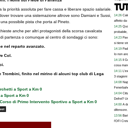
oni: I Nomi sul Piede di Partenza
ta la priorità assoluta per fare cassa e liberare spazio salariale.
 a dover trovare una sistemazione altrove sono Damiani e Sussi,
14:26
Calc
affetto da
la una possibile pista che porta al Pineto.
14:25
Quo
ieste anche per altri protagonisti della scorsa cavalcata
probabile,
e di partenza o comunque al centro di sondaggi ci sono:
14:23
Pav
si tiene str
e nel reparto avanzato.
14:19
Pad
Io non an
De Col.
14:15
Il 
ci.
cosa manca
14:11
L'e
 Trombini, finito nel mirino di alcuni top club di Lega
3 stagion
14:08
Nap
Fenerbahc
Turchetti a Sport a Km 0
14:04
Citt
 a Sport a Km 0
Defrel? U
Corso di Primo Intervento Sportivo a Sport a Km 0
14:00
A d
eet
difensore. 
13:56
Bar
l’OFI Cret