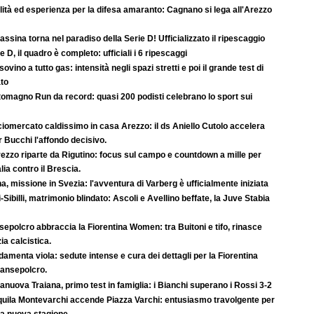
ità ed esperienza per la difesa amaranto: Cagnano si lega all'Arezzo
rassina torna nel paradiso della Serie D! Ufficializzato il ripescaggio
e D, il quadro è completo: ufficiali i 6 ripescaggi
ovino a tutto gas: intensità negli spazi stretti e poi il grande test di
ato
tomagno Run da record: quasi 200 podisti celebrano lo sport sui
iomercato caldissimo in casa Arezzo: il ds Aniello Cutolo accelera
r Bucchi l'affondo decisivo.
ezzo riparte da Rigutino: focus sul campo e countdown a mille per
lia contro il Brescia.
a, missione in Svezia: l'avventura di Varberg è ufficialmente iniziata
-Sibilli, matrimonio blindato: Ascoli e Avellino beffate, la Juve Stabia
epolcro abbraccia la Fiorentina Women: tra Buitoni e tifo, rinasce
ia calcistica.
amenta viola: sedute intense e cura dei dettagli per la Fiorentina
Sansepolcro.
anuova Traiana, primo test in famiglia: i Bianchi superano i Rossi 3-2
quila Montevarchi accende Piazza Varchi: entusiasmo travolgente per
la nuova stagione