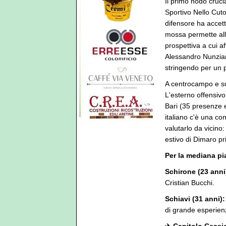
Il primo nodo crucia
Sportivo Nello Cut
difensore ha accett
mossa permette alla
prospettiva a cui a
Alessandro Nunziant
stringendo per un p
A centrocampo e su
L'esterno offensivo
Bari (35 presenze e 
italiano c'è una co
valutarlo da vicino:
estivo di Dimaro pr
Per la mediana pi
Schirone (23 anni
Cristian Bucchi.
Schiavi (31 anni):
di grande esperienz