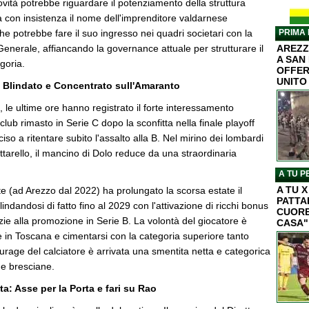
ità potrebbe riguardare il potenziamento della struttura
la con insistenza il nome dell'imprenditore valdarnese
e potrebbe fare il suo ingresso nei quadri societari con la
PRIMA 
 Generale, affiancando la governance attuale per strutturare il
AREZZ
A SAN
egoria.
OFFER
UNITO
o: Blindato e Concentrato sull'Amaranto
i, le ultime ore hanno registrato il forte interessamento
club rimasto in Serie C dopo la sconfitta nella finale playoff
ciso a ritentare subito l'assalto alla B. Nel mirino dei lombardi
attarello, il mancino di Dolo reduce da una straordinaria
.
A TU P
A TU 
nte (ad Arezzo dal 2022) ha prolungato la scorsa estate il
PATTA
lindandosi di fatto fino al 2029 con l'attivazione di ricchi bonus
CUORE
azie alla promozione in Serie B. La volontà del giocatore è
CASA"
e in Toscana e cimentarsi con la categoria superiore tanto
ourage del calciatore è arrivata una smentita netta e categorica
ghe bresciane.
ata: Asse per la Porta e fari su Rao