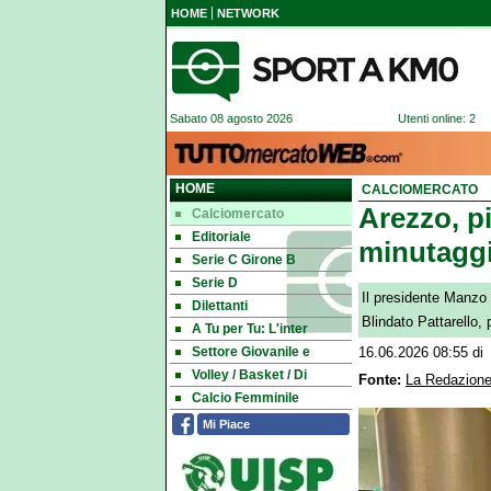
HOME
NETWORK
Sabato 08 agosto 2026
Utenti online: 2
HOME
CALCIOMERCATO
Arezzo, pi
Calciomercato
Editoriale
minutaggi
Serie C Girone B
Serie D
Il presidente Manzo
Dilettanti
Blindato Pattarello, 
A Tu per Tu: L'inter
Settore Giovanile e
16.06.2026 08:55
di
Volley / Basket / Di
Fonte:
La Redazione
Calcio Femminile
Mi Piace