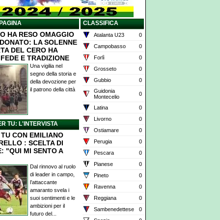
PAGINA
CLASSIFICA
O HA RESO OMAGGIO
Atalanta U23
0
 DONATO: LA SOLENNE
Campobasso
0
TA DEL CERO HA
 FEDE E TRADIZIONE
Forlì
0
Una vigilia nel
Grosseto
0
segno della storia e
Gubbio
0
della devozione per
il patrono della città
Guidonia
0
Montecelio
Latina
0
Livorno
0
ER TU: L'INTERVISTA
Ostiamare
0
X TU CON EMILIANO
Perugia
0
RELLO : SCELTA DI
: "QUI MI SENTO A
Pescara
0
Pianese
0
Dal rinnovo al ruolo
di leader in campo,
Pineto
0
l’attaccante
Ravenna
0
amaranto svela i
suoi sentimenti e le
Reggiana
0
ambizioni per il
Sambenedettese
0
futuro del...