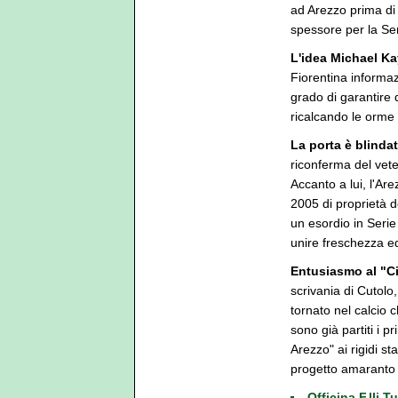
ad Arezzo prima di 
spessore per la Ser
L'idea Michael K
Fiorentina informaz
grado di garantire q
ricalcando le orme 
La porta è blindat
riconferma del vete
Accanto a lui, l'Ar
2005 di proprietà d
un esordio in Serie
unire freschezza e
Entusiasmo al "Ci
scrivania di Cutolo,
tornato nel calcio 
sono già partiti i pr
Arezzo" ai rigidi st
progetto amaranto 
Officina F.lli 