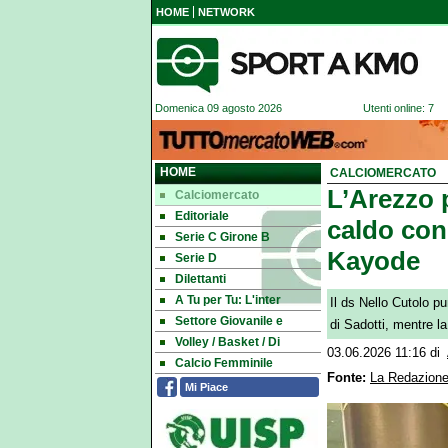
HOME
NETWORK
Domenica 09 agosto 2026
Utenti online: 7
HOME
CALCIOMERCATO
L’Arezzo 
Calciomercato
Editoriale
caldo con 
Serie C Girone B
Kayode
Serie D
Dilettanti
A Tu per Tu: L'inter
Il ds Nello Cutolo pun
Settore Giovanile e
di Sadotti, mentre la
Volley / Basket / Di
03.06.2026 11:16
di
Calcio Femminile
Fonte:
La Redazione
Mi Piace