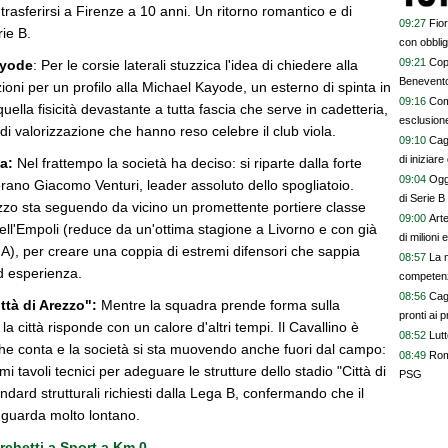
trasferirsi a Firenze a 10 anni. Un ritorno romantico e di
09:27
Fior
ie B.
con obbli
09:21
Copp
ayode
: Per le corsie laterali stuzzica l'idea di chiedere alla
Benevent
ioni per un profilo alla Michael Kayode, un esterno di spinta in
09:16
Com
uella fisicità devastante a tutta fascia che serve in cadetteria,
esclusion
di valorizzazione che hanno reso celebre il club viola.
09:10
Cagl
di iniziar
a:
Nel frattempo la società ha deciso: si riparte dalla forte
09:04
Oggi
rano Giacomo Venturi, leader assoluto dello spogliatoio.
di Serie B
ezzo sta seguendo da vicino un promettente portiere classe
09:00
Art
ell'Empoli (reduce da un'ottima stagione a Livorno e con già
di milioni
 A), per creare una coppia di estremi difensori che sappia
08:57
La 
d esperienza.
competen
08:56
Cag
ttà di Arezzo":
Mentre la squadra prende forma sulla
pronti ai 
 la città risponde con un calore d'altri tempi. Il Cavallino è
08:52
Lut
che conta e la società si sta muovendo anche fuori dal campo:
08:49
Rom
imi tavoli tecnici per adeguare le strutture dello stadio "Città di
PSG
andard strutturali richiesti dalla Lega B, confermando che il
guarda molto lontano.
Turchetti a Sport a Km 0