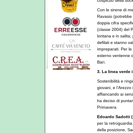
cospicuo della soci
Con le sirene di m
Ravasio (potrebbe 
doppia cifra specif
(classe 2004) del P
lontana e in salita
defilati e stanno va
impreparati. Per le 
esterno ventenne d
Bari.
3. La linea verde 
Sostenibilità e rin
giovani, e l'Arezz
affiancando ai senat
ha deciso di puntare
Primavera.
Edoardo Sadotti (
per la retroguardia
della posizione, Sad