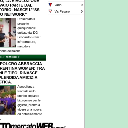
O, LA RIVOLUZIONE
IVAIO PARTE DAL
Vado
0
TORIO: NASCE L’“SS
Vis Pesaro
0
O NETWORK”
Presentato il
progetto
quinquennale
guidato dal DG
Leonardo Franci:
infrastrutture,
metodo e
ione dei talenti...
 FEMMINILE
POLCRO ABBRACCIA
ORENTINA WOMEN: TRA
I E TIFO, RINASCE
PLENDIDA AMICIZIA
STICA.
Accoglienza
trionfale nello
storico impianto
biturgense per le
gigliate, pronte a
vivere una nuova
ed entusiasmante
.