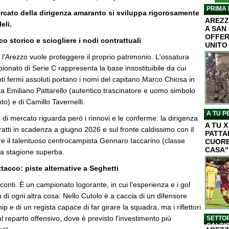
PRIMA 
ercato della dirigenza amaranto si sviluppa rigorosamente
AREZZ
eli.
A SAN
OFFER
cco storico e sciogliere i nodi contrattuali
UNITO
l'Arezzo vuole proteggere il proprio patrimonio. L'ossatura
pionato di Serie C rappresenta la base insostituibile da cui
unti fermi assoluti portano i nomi del capitano Marco Chiosa in
sta Emiliano Pattarello (autentico trascinatore e uomo simbolo
to) e di Camillo Tavernelli.
A TU P
 di mercato riguarda però i rinnovi e le conferme: la dirigenza
A TU 
tratti in scadenza a giugno 2026 e sul fronte caldissimo con il
PATTA
re il talentuoso centrocampista Gennaro Iaccarino (classe
CUORE
CASA"
na stagione superba.
attacco: piste alternative a Seghetti
conti. È un campionato logorante, in cui l'esperienza e i gol
 di ogni altra cosa. Nello Cutolo è a caccia di un difensore
ip e di un regista capace di far girare la squadra, ma i riflettori
ul reparto offensivo, dove è previsto l'investimento più
SETTOR
CALCI