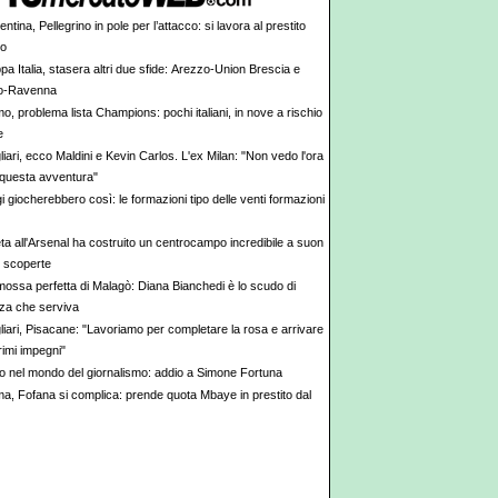
entina, Pellegrino in pole per l’attacco: si lavora al prestito
go
a Italia, stasera altri due sfide: Arezzo-Union Brescia e
o-Ravenna
o, problema lista Champions: pochi italiani, in nove a rischio
e
iari, ecco Maldini e Kevin Carlos. L'ex Milan: "Non vedo l'ora
e questa avventura"
 giocherebbero così: le formazioni tipo delle venti formazioni
eta all'Arsenal ha costruito un centrocampo incredibile a suon
 e scoperte
mossa perfetta di Malagò: Diana Bianchedi è lo scudo di
za che serviva
liari, Pisacane: "Lavoriamo per completare la rosa e arrivare
primi impegni"
to nel mondo del giornalismo: addio a Simone Fortuna
a, Fofana si complica: prende quota Mbaye in prestito dal