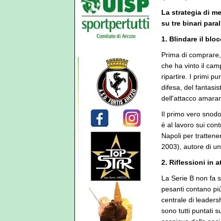
La strategia di m
su tre binari parall
1. Blindare il blo
Prima di comprare, 
che ha vinto il cam
ripartire. I primi p
difesa, del fantasi
dell'attacco amaran
Il primo vero snodo
è al lavoro sui con
Napoli per trattene
2003), autore di u
2. Riflessioni in 
La Serie B non fa s
pesanti contano più
centrale di leadersh
sono tutti puntati s