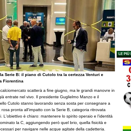
LE PIÙ
a Serie B: il piano di Cutolo tra la certezza Venturi e
a Fiorentina
el calciomercato scatterà a fine giugno, ma le grandi manovre in
à entrate nel vivo. Il presidente Guglielmo Manzo e il
 Nello Cutolo stanno lavorando senza sosta per consegnare a
 rosa pronta all'impatto con la Serie B, categoria ritrovata
 L'obiettivo è chiaro: mantenere lo spirito operaio e l'identità
ominato la C, aggiungendo però quel brio, quella fisicità e
cessari per navigare nelle acque agitate della cadetteria.