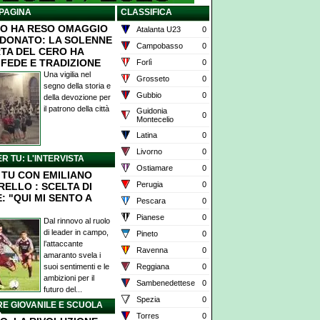
PAGINA
CLASSIFICA
O HA RESO OMAGGIO
Atalanta U23
0
 DONATO: LA SOLENNE
Campobasso
0
TA DEL CERO HA
 FEDE E TRADIZIONE
Forlì
0
Una vigilia nel
Grosseto
0
segno della storia e
Gubbio
0
della devozione per
il patrono della città
Guidonia
0
Montecelio
Latina
0
Livorno
0
ER TU: L'INTERVISTA
Ostiamare
0
X TU CON EMILIANO
Perugia
0
RELLO : SCELTA DI
: "QUI MI SENTO A
Pescara
0
Pianese
0
Dal rinnovo al ruolo
di leader in campo,
Pineto
0
l’attaccante
Ravenna
0
amaranto svela i
suoi sentimenti e le
Reggiana
0
ambizioni per il
Sambenedettese
0
futuro del...
Spezia
0
E GIOVANILE E SCUOLA
O
Torres
0