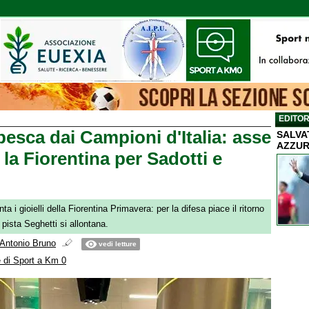
EDITOR
pesca dai Campioni d'Italia: asse
SALVA
AZZUR
la Fiorentina per Sadotti e
ta i gioielli della Fiorentina Primavera: per la difesa piace il ritorno
 pista Seghetti si allontana.
Antonio Bruno
vedi letture
 di Sport a Km 0