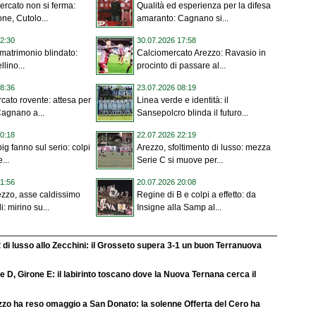
mercato non si ferma:
Qualità ed esperienza per la difesa
one, Cutolo...
amaranto: Cagnano si...
2:30
30.07.2026 17:58
, matrimonio blindato:
Calciomercato Arezzo: Ravasio in
llino...
procinto di passare al...
8:36
23.07.2026 08:19
cato rovente: attesa per
Linea verde e identità: il
Cagnano a...
Sansepolcro blinda il futuro...
0:18
22.07.2026 22:19
big fanno sul serio: colpi
Arezzo, sfoltimento di lusso: mezza
...
Serie C si muove per...
1:56
20.07.2026 20:08
zzo, asse caldissimo
Regine di B e colpi a effetto: da
i: mirino su...
Insigne alla Samp al...
 di lusso allo Zecchini: il Grosseto supera 3-1 un buon Terranuova
e D, Girone E: il labirinto toscano dove la Nuova Ternana cerca il
zo ha reso omaggio a San Donato: la solenne Offerta del Cero ha