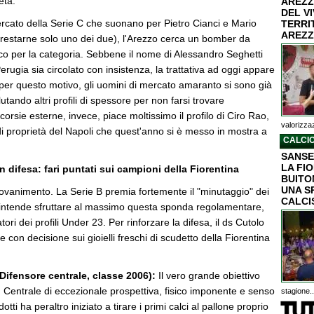
età.
AREZZ
DEL V
ercato della Serie C che suonano per Pietro Cianci e Mario
TERRI
AREZZ
restarne solo uno dei due), l'Arezzo cerca un bomber da
ico per la categoria. Sebbene il nome di Alessandro Seghetti
erugia sia circolato con insistenza, la trattativa ad oggi appare
; per questo motivo, gli uomini di mercato amaranto si sono già
lutando altri profili di spessore per non farsi trovare
corsie esterne, invece, piace moltissimo il profilo di Ciro Rao,
valorizzaz
i proprietà del Napoli che quest'anno si è messo in mostra a
CALCIO
SANSE
LA FI
in difesa: fari puntati sui campioni della Fiorentina
BUITON
UNA S
giovanimento. La Serie B premia fortemente il "minutaggio" dei
CALCI
o intende sfruttare al massimo questa sponda regolamentare,
ori dei profili Under 23. Per rinforzare la difesa, il ds Cutolo
 con decisione sui gioielli freschi di scudetto della Fiorentina
Difensore centrale, classe 2006):
Il vero grande obiettivo
. Centrale di eccezionale prospettiva, fisico imponente e senso
stagione..
otti ha peraltro iniziato a tirare i primi calci al pallone proprio