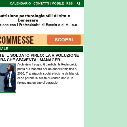
CALENDARIO
CONTATTI
MOBILE
RSS
IALE
TE IL SOLDATO PIRLO: LA RIVOLUZIONE
RA CHE SPAVENTA I MANAGER
Archiviato il sogno Guardiola, la Federcalcio
punta sul Maestro per un quadriennio fino al
2030. Tra attacchi social e logiche da bilancio,
ecco perché la scelta di Andrea non è un
ripiego ma un atto di coraggio.