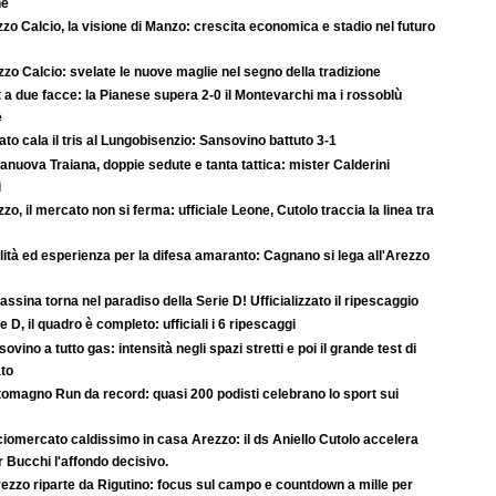
ne
zo Calcio, la visione di Manzo: crescita economica e stadio nel futuro
zo Calcio: svelate le nuove maglie nel segno della tradizione
 a due facce: la Pianese supera 2-0 il Montevarchi ma i rossoblù
e
rato cala il tris al Lungobisenzio: Sansovino battuto 3-1
anuova Traiana, doppie sedute e tanta tattica: mister Calderini
i
zo, il mercato non si ferma: ufficiale Leone, Cutolo traccia la linea tra
ità ed esperienza per la difesa amaranto: Cagnano si lega all'Arezzo
rassina torna nel paradiso della Serie D! Ufficializzato il ripescaggio
e D, il quadro è completo: ufficiali i 6 ripescaggi
ovino a tutto gas: intensità negli spazi stretti e poi il grande test di
ato
tomagno Run da record: quasi 200 podisti celebrano lo sport sui
iomercato caldissimo in casa Arezzo: il ds Aniello Cutolo accelera
r Bucchi l'affondo decisivo.
ezzo riparte da Rigutino: focus sul campo e countdown a mille per