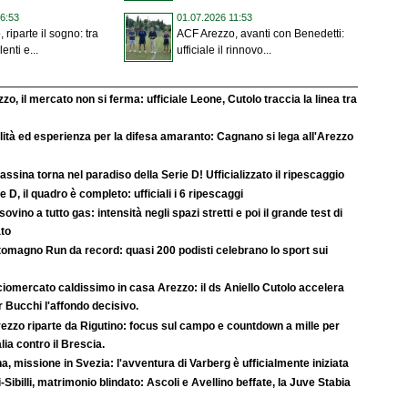
6:53
01.07.2026 11:53
riparte il sogno: tra
ACF Arezzo, avanti con Benedetti:
lenti e...
ufficiale il rinnovo...
zo, il mercato non si ferma: ufficiale Leone, Cutolo traccia la linea tra
ità ed esperienza per la difesa amaranto: Cagnano si lega all'Arezzo
rassina torna nel paradiso della Serie D! Ufficializzato il ripescaggio
e D, il quadro è completo: ufficiali i 6 ripescaggi
ovino a tutto gas: intensità negli spazi stretti e poi il grande test di
ato
tomagno Run da record: quasi 200 podisti celebrano lo sport sui
iomercato caldissimo in casa Arezzo: il ds Aniello Cutolo accelera
r Bucchi l'affondo decisivo.
ezzo riparte da Rigutino: focus sul campo e countdown a mille per
lia contro il Brescia.
a, missione in Svezia: l'avventura di Varberg è ufficialmente iniziata
-Sibilli, matrimonio blindato: Ascoli e Avellino beffate, la Juve Stabia