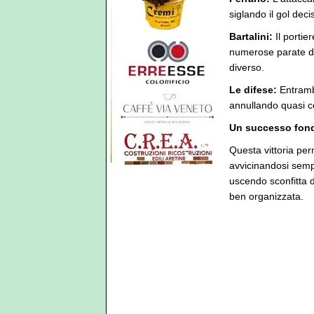
siglando il gol dec
Bartalini:
Il portie
numerose parate dec
diverso.
Le difese:
Entrambe
annullando quasi c
Un successo fond
Questa vittoria per
avvicinandosi sempr
uscendo sconfitta 
ben organizzata.