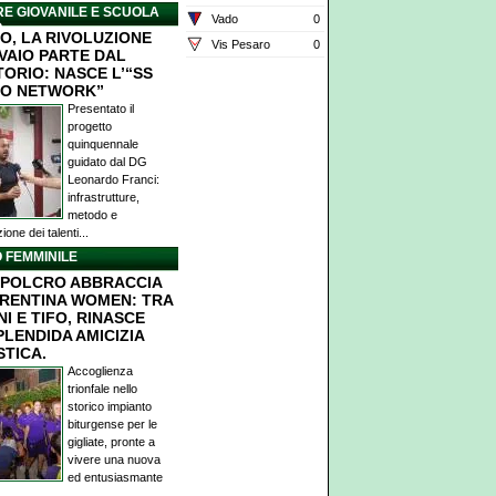
E GIOVANILE E SCUOLA
Vado
0
O
O, LA RIVOLUZIONE
Vis Pesaro
0
IVAIO PARTE DAL
TORIO: NASCE L’“SS
O NETWORK”
Presentato il
progetto
quinquennale
guidato dal DG
Leonardo Franci:
infrastrutture,
metodo e
ione dei talenti...
 FEMMINILE
POLCRO ABBRACCIA
ORENTINA WOMEN: TRA
I E TIFO, RINASCE
PLENDIDA AMICIZIA
STICA.
Accoglienza
trionfale nello
storico impianto
biturgense per le
gigliate, pronte a
vivere una nuova
ed entusiasmante
.