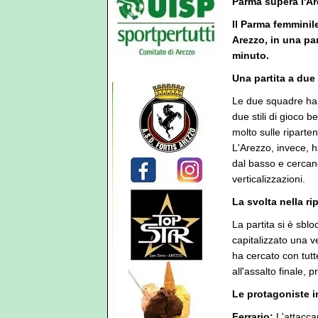
Parma supera l'Ar
Il Parma femminile
Arezzo, in una par
minuto.
Una partita a due
Le due squadre han
due stili di gioco b
molto sulle riparten
L'Arezzo, invece, h
dal basso e cercand
verticalizzazioni.
La svolta nella ri
La partita si è sbl
capitalizzato una ve
ha cercato con tutt
all'assalto finale, 
Le protagoniste 
Ferrario:
L'attacca