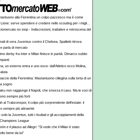
tantuono alla Fiorentina un colpo pazzesco ma è come
 Lione: serve spendere e credere nello scouting per i migliori
iovani italiani: attenzione perché qualcosa sta cambiando
iomercato no stop - Indiscrezioni, trattative e retroscena del
ali di vera Juventus contro il Chelsea. Spalletti ritrova
e parla di mercato
rimo derby fra Inter e Milan finisce in parità. Dimarco subito
impanti
a, un esterno entra e uno esce: dall'Atletico ecco Molina,
aluta
accio della Fiorentina: Mastantuono ciliegina sulla torta di un
da sogno
aku non raggiunge il Napoli, che smorza il caso. Ma le voci di
ono sempre più forti
h al Trabzonspor, il colpo più sorprendente dell'estate: il
co sempre più attraente
solo la Juventus, tutti i risultati e gli accoppiamenti della
Champions League
im e il plauso ad Allegri: "Si vede che il Milan è stato
olto bene da lui"