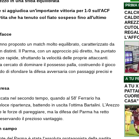
ezzo in una sfida equilibrata
PRIMA 
 si aggiudica un'importante vittoria per 1-0 sull'ACF
CALC
tita che ha tenuto col fiato sospeso fino all'ultimo
CALDI
AREZZ
CUTOL
REGAL
 facce
L'AFF
no proposto un match molto equilibrato, caratterizzato da
en distinti. Il Parma, con un approccio più diretto, ha puntato
ze rapide, sfruttando la velocità delle proprie attaccanti.
a cercato di dominare il possesso palla, costruendo il gioco
o di sfondare la difesa avversaria con passaggi precisi e
A TU P
A TU 
presa
PATTA
CUORE
occata nel secondo tempo, quando al 58' Ferrario ha
CASA"
loce ripartenza, battendo in uscita l'ottima Bartalini. L'Arezzo
e le forze di pareggiare, ma la difesa del Parma ha retto
preservando il prezioso vantaggio.
in campo
nte del Parma è stata l'assoluta protagonista della partita,