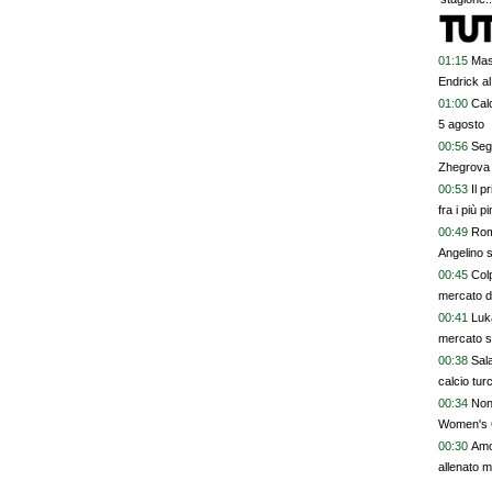
01:15
Mas
Endrick al
talenti. G
01:00
Calc
davvero
5 agosto
00:56
Segn
Zhegrova 
00:53
Il p
fra i più p
00:49
Rom
Angelino s
00:45
Colp
mercato 
00:41
Luk
mercato s
00:38
Sala
calcio tur
00:34
Non 
Women's 
00:30
Amor
allenato m