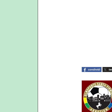
condividi
tw