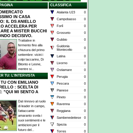
PAGINA
CLASSIFICA
IOMERCATO
Atalanta U23
0
SSIMO IN CASA
Campobasso
0
O: IL DS ANIELLO
O ACCELERA PER
Forlì
0
ARE A MISTER BUCCHI
Grosseto
0
ONDO DECISIVO.
Gubbio
0
Trattative in
fermento fino alla
Guidonia
0
Montecelio
chiusura del primo
settembre: vicini i
Latina
0
colpi Iaccarino, Di
Livorno
0
Bitonto e Leone,
mentre si...
Ostiamare
0
ER TU: L'INTERVISTA
Perugia
0
X TU CON EMILIANO
Pescara
0
RELLO : SCELTA DI
Pianese
0
: "QUI MI SENTO A
Pineto
0
Dal rinnovo al ruolo
Ravenna
0
di leader in campo,
l’attaccante
Reggiana
0
amaranto svela i
Sambenedettese
0
suoi sentimenti e le
Spezia
0
ambizioni per il
futuro del...
Torres
0