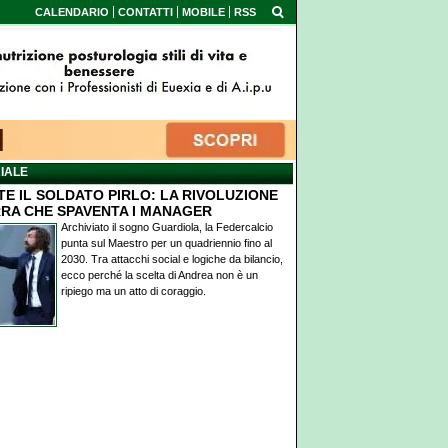
CALENDARIO
CONTATTI
MOBILE
RSS
IALE
TE IL SOLDATO PIRLO: LA RIVOLUZIONE
RA CHE SPAVENTA I MANAGER
Archiviato il sogno Guardiola, la Federcalcio
punta sul Maestro per un quadriennio fino al
2030. Tra attacchi social e logiche da bilancio,
ecco perché la scelta di Andrea non è un
ripiego ma un atto di coraggio.