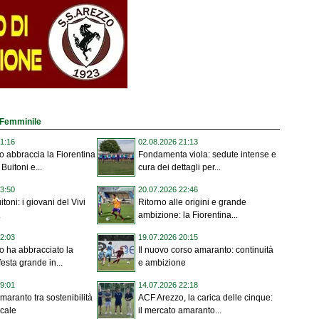
o Femminile
1:16
02.08.2026 21:13
 abbraccia la Fiorentina
Fondamenta viola: sedute intense e
Buitoni e...
cura dei dettagli per...
3:50
20.07.2026 22:46
toni: i giovani del Vivi
Ritorno alle origini e grande
.
ambizione: la Fiorentina...
2:03
19.07.2026 20:15
 ha abbracciato la
Il nuovo corso amaranto: continuità
festa grande in...
e ambizione
9:01
14.07.2026 22:18
maranto tra sostenibilità
ACF Arezzo, la carica delle cinque:
ocale
il mercato amaranto...