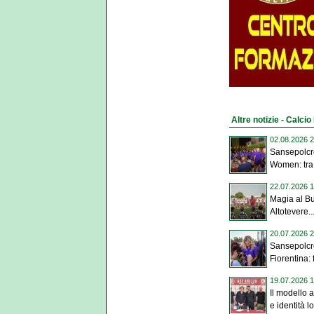
Altre notizie - Calci
02.08.2026 2
Sansepolcro
Women: tra 
22.07.2026 1
Magia al Bui
Altotevere..
20.07.2026 2
Sansepolcro
Fiorentina: 
19.07.2026 1
Il modello a
e identità l