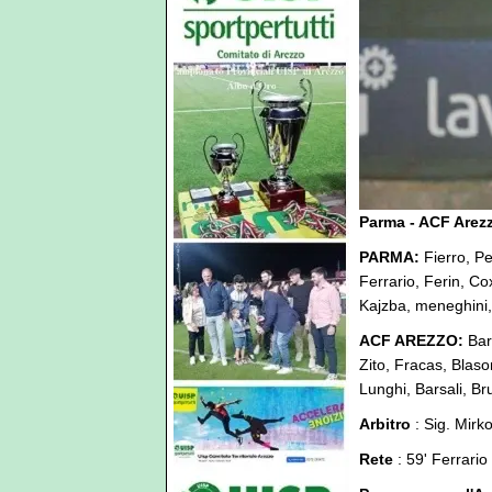
Parma - ACF Arez
PARMA:
Fierro, Pe
Ferrario, Ferin, Co
Kajzba, meneghini,
ACF AREZZO:
Bart
Zito, Fracas, Blason
Lunghi, Barsali, Bru
Arbitro
: Sig. Mirk
Rete
: 59' Ferrario