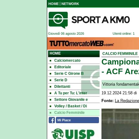
HOME
NETWORK
Giovedì 06 agosto 2026
Utenti online: 1
HOME
CALCIO FEMMINILE
Campionat
Calciomercato
Editoriale
- ACF Are
Serie C Girone B
Serie D
Vittoria fondamental
Dilettanti
A Tu per Tu: L'inter
19.12.2024 21:58
di
Settore Giovanile e
Fonte:
La Redazione
Volley / Basket / Di
Calcio Femminile
Mi Piace