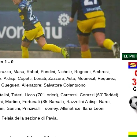
LE PIÙ
zo 1 - 0
ruzzo, Masu, Rabot, Pondini, Nichele, Rognoni, Ambrosi,
x. A disp. Copetti, Lonati, Zazzera, Asta, Mounecif, Requirez,
 Gueguen. Allenatore: Salvatore Colantuono
alini, Tuteri, Licco (70’ Lorieri), Carcassi, Corazzi (60’ Taddei),
i, Martino, Fortunati (85’ Barsali), Razzolini A disp. Nardi,
ni, Santini, Prinzivalli, Toomey. Allenatrice: Ilaria Leoni
o Pelaia della sezione di Pavia,