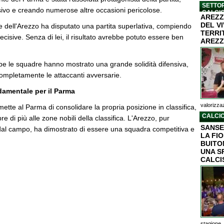
SETTOR
isivo e creando numerose altre occasioni pericolose.
CALCI
AREZZ
DEL V
re dell'Arezzo ha disputato una partita superlativa, compiendo
TERRI
isive. Senza di lei, il risultato avrebbe potuto essere ben
AREZZ
 le squadre hanno mostrato una grande solidità difensiva,
ompletamente le attaccanti avversarie.
amentale per il Parma
valorizzaz
mette al Parma di consolidare la propria posizione in classifica,
CALCIO
e di più alle zone nobili della classifica. L'Arezzo, pur
SANSE
dal campo, ha dimostrato di essere una squadra competitiva e
LA FI
BUITON
UNA S
CALCI
stagione..