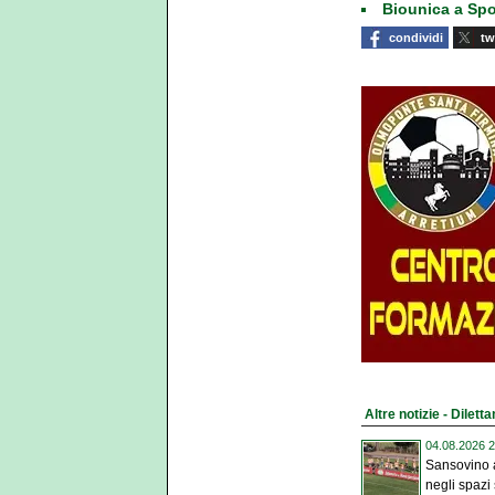
Biounica a Spo
condividi
tw
Altre notizie - Diletta
04.08.2026 2
Sansovino a
negli spazi s