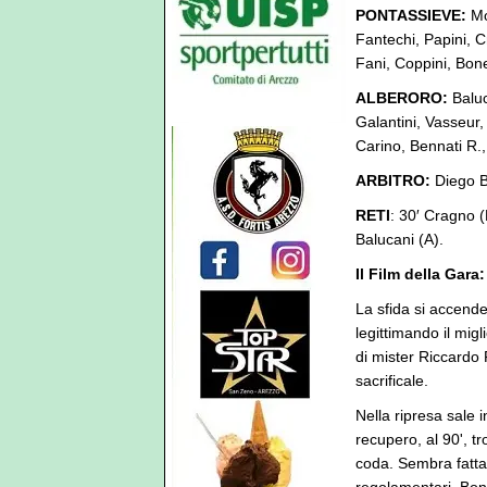
PONTASSIEVE:
Mo
Fantechi, Papini, C
Fani, Coppini, Bonec
ALBERORO:
Baluca
Galantini, Vasseur, 
Carino, Bennati R.,
ARBITRO:
Diego B
RETI
: 30′ Cragno (
Balucani (A).
Il Film della Gara
La sfida si accende
legittimando il mig
di mister Riccardo 
sacrificale.
Nella ripresa sale i
recupero, al 90', t
coda. Sembra fatta, 