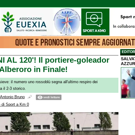
EDITOR
AL 120'! Il portiere-goleador
SALVA
AZZUR
'Alberoro in Finale!
sieve: il numero uno rossoblù segna all'ultimo respiro dei
 il 2-3 storico.
Antonio Bruno
vedi letture
 di Sport a Km 0