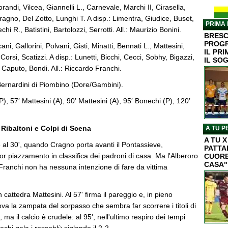
randi, Vilcea, Giannelli L., Carnevale, Marchi II, Cirasella,
ragno, Del Zotto, Lunghi T. A disp.: Limentra, Giudice, Buset,
PRIMA 
hi R., Batistini, Bartolozzi, Serrotti. All.: Maurizio Bonini.
BRESC
PROGR
ni, Gallorini, Polvani, Gisti, Minatti, Bennati L., Mattesini,
IL PR
Corsi, Scatizzi. A disp.: Lunetti, Bicchi, Cecci, Sobhy, Bigazzi,
IL SO
 Caputo, Bondi. All.: Riccardo Franchi.
ernardini di Piombino (Dore/Gambini).
P), 57′ Mattesini (A), 90′ Mattesini (A), 95′ Bonechi (P), 120′
: Ribaltoni e Colpi di Scena
A TU P
A TU 
 al 30', quando Cragno porta avanti il Pontassieve,
PATTA
lior piazzamento in classifica dei padroni di casa. Ma l'Alberoro
CUORE
CASA"
Franchi non ha nessuna intenzione di fare da vittima
n cattedra Mattesini. Al 57' firma il pareggio e, in pieno
rova la zampata del sorpasso che sembra far scorrere i titoli di
ma il calcio è crudele: al 95', nell'ultimo respiro dei tempi