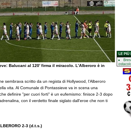
LE PIÙ
Bres
ostacol
ieve: Balucani al 120’ firma il miracolo. L’Alberoro è in
e sembrava scritto da un regista di Hollywood, l'Alberoro
ella vita. Al Comunale di Pontassieve va in scena una
 che definire "per cuori forti" è un eufemismo: finisce 2-3 dopo
drenalina, con il verdetto finale siglato dall'eroe che non ti
LBERORO 2-3 (d.t.s.)