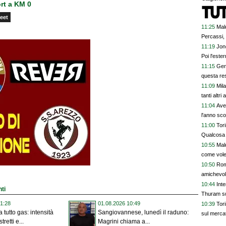
rt a KM 0
eet
11:25
Mal
Percassi,
11:19
Jone
Poi l'este
11:15
Gen
questa res
11:09
Mil
tanti altri 
11:04
Avel
l'anno sco
11:00
Tor
Qualcosa
10:55
Mald
come vole
10:50
Roma
amichevol
10:44
Inte
nti
Thuram su
1:28
01.08.2026 10:49
10:39
Tori
 tutto gas: intensità
Sangiovannese, lunedì il raduno:
sul merca
tretti e...
Magrini chiama a...