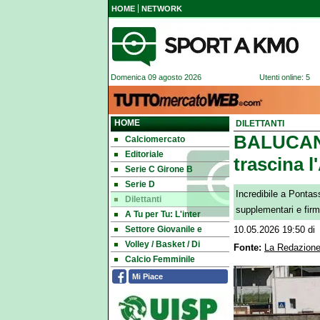
HOME
NETWORK
Domenica 09 agosto 2026
Utenti online: 5
HOME
DILETTANTI
BALUCANI 
Calciomercato
Editoriale
trascina l
Serie C Girone B
Serie D
Incredibile a Pontas
Dilettanti
supplementari e firma
A Tu per Tu: L'inter
Settore Giovanile e
10.05.2026 19:50
di
Volley / Basket / Di
Fonte:
La Redazione
Calcio Femminile
Mi Piace