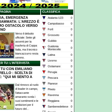
PAGINA
CLASSIFICA
IA, EMERGENZA
Atalanta U23
0
AMMATA: L'AREZZO È
Campobasso
0
IMO OSTACOLO VERSO
GNO
Forlì
0
Verso il debutto
Grosseto
0
ufficiale: Sette gli
Gubbio
0
assenti per la
trasferta di Coppa
Guidonia
0
Montecelio
Italia, ma il tecnico
biancazzurro resta
Latina
0
sereno.
Livorno
0
ER TU: L'INTERVISTA
Ostiamare
0
X TU CON EMILIANO
Perugia
0
RELLO : SCELTA DI
: "QUI MI SENTO A
Pescara
0
Pianese
0
Dal rinnovo al ruolo
di leader in campo,
Pineto
0
l’attaccante
Ravenna
0
amaranto svela i
suoi sentimenti e le
Reggiana
0
ambizioni per il
Sambenedettese
0
futuro del...