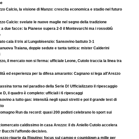
ne
zo Calcio, la visione di Manzo: crescita economica e stadio nel futuro
zo Calcio: svelate le nuove maglie nel segno della tradizione
 a due facce: la Pianese supera 2-0 il Montevarchi ma i rossoblù
e
rato cala il tris al Lungobisenzio: Sansovino battuto 3-1
anuova Traiana, doppie sedute e tanta tattica: mister Calderini
i
zo, il mercato non si ferma: ufficiale Leone, Cutolo traccia la linea tra
ità ed esperienza per la difesa amaranto: Cagnano si lega all'Arezzo
rassina torna nel paradiso della Serie D! Ufficializzato il ripescaggio
e D, il quadro è completo: ufficiali i 6 ripescaggi
ovino a tutto gas: intensità negli spazi stretti e poi il grande test di
ato
tomagno Run da record: quasi 200 podisti celebrano lo sport sui
iomercato caldissimo in casa Arezzo: il ds Aniello Cutolo accelera
r Bucchi l'affondo decisivo.
ezzo riparte da Rigutino: focus sul campo e countdown a mille per