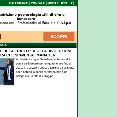
CALENDARIO
CONTATTI
MOBILE
RSS
IALE
TE IL SOLDATO PIRLO: LA RIVOLUZIONE
RA CHE SPAVENTA I MANAGER
Archiviato il sogno Guardiola, la Federcalcio
punta sul Maestro per un quadriennio fino al
2030. Tra attacchi social e logiche da bilancio,
ecco perché la scelta di Andrea non è un
ripiego ma un atto di coraggio.