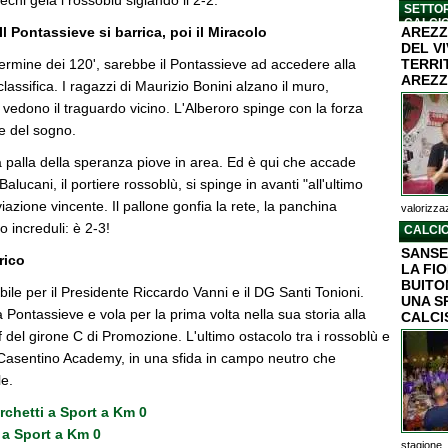
chi gela i rossoblù siglando il 2-2.
SETTOR
CALCI
Il Pontassieve si barrica, poi il Miracolo
AREZZ
DEL V
termine dei 120', sarebbe il Pontassieve ad accedere alla
TERRI
AREZZ
a classifica. I ragazzi di Maurizio Bonini alzano il muro,
e vedono il traguardo vicino. L'Alberoro spinge con la forza
e del sogno.
a palla della speranza piove in area. Ed è qui che accade
Balucani, il portiere rossoblù, si spinge in avanti "all'ultimo
viazione vincente. Il pallone gonfia la rete, la panchina
valorizzaz
no increduli: è 2-3!
CALCIO
SANSE
rico
LA FI
BUITON
bile per il Presidente Riccardo Vanni e il DG Santi Tonioni.
UNA S
Pontassieve e vola per la prima volta nella sua storia alla
CALCI
f del girone C di Promozione. L'ultimo ostacolo tra i rossoblù e
 Casentino Academy, in una sfida in campo neutro che
le.
Turchetti a Sport a Km 0
 a Sport a Km 0
stagione..