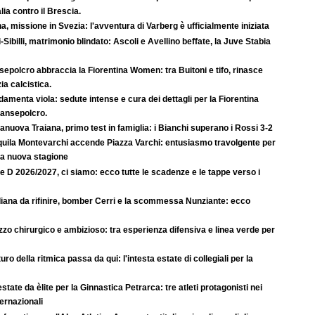
lia contro il Brescia.
a, missione in Svezia: l'avventura di Varberg è ufficialmente iniziata
-Sibilli, matrimonio blindato: Ascoli e Avellino beffate, la Juve Stabia
epolcro abbraccia la Fiorentina Women: tra Buitoni e tifo, rinasce
ia calcistica.
amenta viola: sedute intense e cura dei dettagli per la Fiorentina
Sansepolcro.
anuova Traiana, primo test in famiglia: i Bianchi superano i Rossi 3-2
quila Montevarchi accende Piazza Varchi: entusiasmo travolgente per
la nuova stagione
e D 2026/2027, ci siamo: ecco tutte le scadenze e le tappe verso i
iana da rifinire, bomber Cerri e la scommessa Nunziante: ecco
zo chirurgico e ambizioso: tra esperienza difensiva e linea verde per
uturo della ritmica passa da qui: l'intesta estate di collegiali per la
state da èlite per la Ginnastica Petrarca: tre atleti protagonisti nei
ternazionali