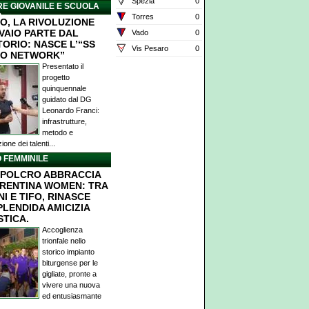
Spezia
0
E GIOVANILE E SCUOLA
O
Torres
0
O, LA RIVOLUZIONE
IVAIO PARTE DAL
Vado
0
TORIO: NASCE L’“SS
Vis Pesaro
0
O NETWORK”
Presentato il
progetto
quinquennale
guidato dal DG
Leonardo Franci:
infrastrutture,
metodo e
ione dei talenti...
 FEMMINILE
POLCRO ABBRACCIA
ORENTINA WOMEN: TRA
I E TIFO, RINASCE
PLENDIDA AMICIZIA
STICA.
Accoglienza
trionfale nello
storico impianto
biturgense per le
gigliate, pronte a
vivere una nuova
ed entusiasmante
.