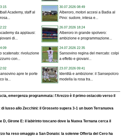
3:15
30.07.2026 08:49
ball Academy, staff al
Alberoro, motori accesi a Badia al
rosa...
Pino: sudore, intesa e...
2:22
26.07.2026 18:24
Academy da applausi:
Alberoro in grande spolvero:
iovani di...
ambizione e programmazione...
4:09
24.07.2026 22:35
 scatenato: rivoluzione
Sansovino regina del mercato: colpi
zurro con...
a effetto e giovani...
2:02
23.07.2026 09:41
 Sansovino apre le porte
Identità e ambizione: il Sansepolcro
co la...
modella la rosa tra...
cia, emergenza programmata: l'Arezzo è il primo ostacolo verso il
 di lusso allo Zecchini: il Grosseto supera 3-1 un buon Terranuova
e D, Girone E: il labirinto toscano dove la Nuova Ternana cerca il
zo ha reso omaggio a San Donato: la solenne Offerta del Cero ha