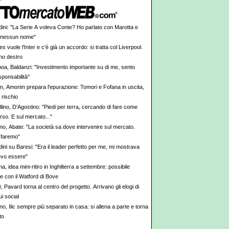
dini: "La Serie A voleva Conte? Ho parlato con Marotta e
 nessun nome"
s vuole l'Inter e c'è già un accordo: si tratta col Liverpool.
rno destro
oa, Baldanzi: "Investimento importante su di me, sento
ponsabilità"
an, Amorim prepara l'epurazione: Tomori e Fofana in uscita,
a rischio
lino, D'Agostino: "Piedi per terra, cercando di fare come
rso. E sul mercato..."
ino, Abate: "La società sa dove intervenire sul mercato.
 faremo"
ini su Baresi: "Era il leader perfetto per me, mi mostrava
vo essere"
, idea mini-ritiro in Inghilterra a settembre: possibile
e con il Watford di Bove
r, Pavard torna al centro del progetto. Arrivano gli elogi di
i social
no, Ilic sempre più separato in casa: si allena a parte e torna
to