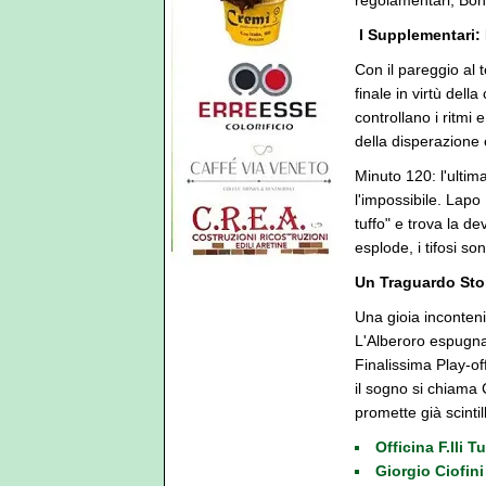
regolamentari, Bone
️ I Supplementari: 
Con il pareggio al 
finale in virtù dell
controllano i ritmi 
della disperazione 
Minuto 120: l'ultim
l'impossibile. Lapo 
tuffo" e trova la de
esplode, i tifosi so
Un Traguardo Sto
Una gioia inconteni
L'Alberoro espugna 
Finalissima Play-of
il sogno si chiama
promette già scintil
Officina F.lli 
Giorgio Ciofini