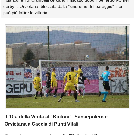
I bianconeri di Ciampelli cercano il riscatto dopo il beffardo KO nel
derby. L'Orvietana, bloccata dalla "sindrome del pareggio", non
può più fallire la vittoria.
️ L’Ora della Verità al "Buitoni": Sansepolcro e
Orvietana a Caccia di Punti Vitali