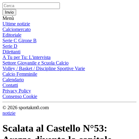
Menù
Ultime notizie
Calciomercato
Editoriale
Serie C Girone B
Serie D
Dilettanti
A Tu per Tu: L'intervista
Settore Giovanile e Scuola Calcio
Volley / Basket / Discipline Sportive Varie
Calcio Femminile
Calendario
Contatti
Privacy Policy
Consenso Cookie
© 2026 sportakm0.com
notizie
Scalata al Castello N°53: