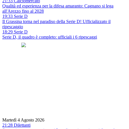
21:33 Calciomercato
Qualità ed esperienza per la difesa amaranto: Cagnano si lega
all'Arezzo fino al 2028
19:33 Serie D
Il Grassina torna nel paradiso della Serie D! Ufficializzato il
ripescaggio
18:29 Serie D
Serie D, il quadro è completo: ufficiali i 6 ripescaggi
Martedì 4 Agosto 2026
21:28 Dilettanti