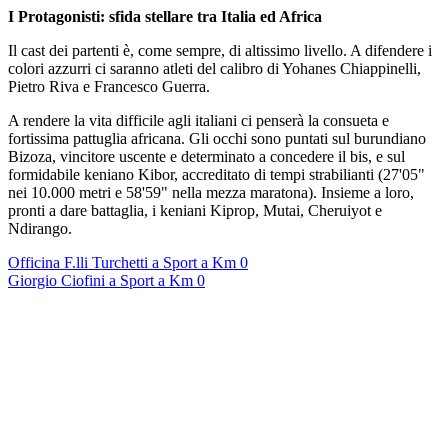
I Protagonisti: sfida stellare tra Italia ed Africa
Il cast dei partenti è, come sempre, di altissimo livello. A difendere i
colori azzurri ci saranno atleti del calibro di Yohanes Chiappinelli,
Pietro Riva e Francesco Guerra.
A rendere la vita difficile agli italiani ci penserà la consueta e
fortissima pattuglia africana. Gli occhi sono puntati sul burundiano
Bizoza, vincitore uscente e determinato a concedere il bis, e sul
formidabile keniano Kibor, accreditato di tempi strabilianti (27'05"
nei 10.000 metri e 58'59" nella mezza maratona). Insieme a loro,
pronti a dare battaglia, i keniani Kiprop, Mutai, Cheruiyot e
Ndirango.
Officina F.lli Turchetti a Sport a Km 0
Giorgio Ciofini a Sport a Km 0