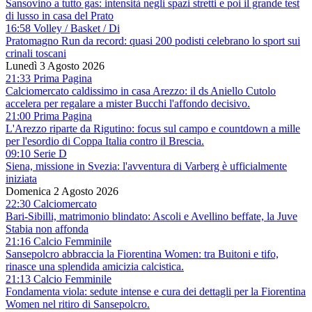
Sansovino a tutto gas: intensità negli spazi stretti e poi il grande test
di lusso in casa del Prato
16:58 Volley / Basket / Di
Pratomagno Run da record: quasi 200 podisti celebrano lo sport sui
crinali toscani
Lunedì 3 Agosto 2026
21:33 Prima Pagina
Calciomercato caldissimo in casa Arezzo: il ds Aniello Cutolo
accelera per regalare a mister Bucchi l'affondo decisivo.
21:00 Prima Pagina
L'Arezzo riparte da Rigutino: focus sul campo e countdown a mille
per l'esordio di Coppa Italia contro il Brescia.
09:10 Serie D
Siena, missione in Svezia: l'avventura di Varberg è ufficialmente
iniziata
Domenica 2 Agosto 2026
22:30 Calciomercato
Bari-Sibilli, matrimonio blindato: Ascoli e Avellino beffate, la Juve
Stabia non affonda
21:16 Calcio Femminile
Sansepolcro abbraccia la Fiorentina Women: tra Buitoni e tifo,
rinasce una splendida amicizia calcistica.
21:13 Calcio Femminile
Fondamenta viola: sedute intense e cura dei dettagli per la Fiorentina
Women nel ritiro di Sansepolcro.