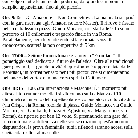
coinvolgere tutte le anime del podismo, dai grandi campioni ai
semplici appassionati, fino ai più piccoli.
Ore 9:15
– Gli Amatori e la Non Competitiva: La mattinata si aprirà
con la gara riservata agli Amatori (settore Master). Il ritrovo è fissato
nella centralissima piazza Guido Monaco, con start alle 9:15 su un
percorso di 10 chilometri e traguardo finale in via Roma.
Parallelamente, per chi vuole godersi la giornata senza il
cronometro, scatterà la non competitiva di 5 km.
Ore 17:00 –
Settore Promozionale e la novità "Esordiadi": Il
pomeriggio sarà dedicato al futuro dell'atletica. Oltre alle tradizionali
gare giovanili, la grande novità di quest'anno è rappresentata dalle
Esordiadi, un format pensato per i più piccoli che si cimenteranno
nel lancio del vortex e in una corsa sprint di 200 metri.
Ore 18:15 –
La Gara Internazionale Maschile: È il momento più
atteso. I top runner mondiali si sfideranno sulla distanza di 10
chilometri all'interno dello spettacolare e collaudato circuito cittadino
(via Crispi, via Roma, rotonda di piazza Guido Monaco, via Guido
Monaco, via Garibaldi, Piazza S. Agostino, via Margaritone, via
Roma), da ripetere per ben 12 volte. Si preannuncia una gara dal
ritmo infernale: a differenza delle scorse edizioni, quest'anno non
disputandosi la prova femminile, tutti i riflettori saranno accesi sulla
spettacolare sfida al maschile.