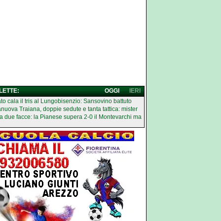
 LETTE:
OGGI
IERI
ato cala il tris al Lungobisenzio: Sansovino battuto
anuova Traiana, doppie sedute e tanta tattica: mister
 a due facce: la Pianese supera 2-0 il Montevarchi ma