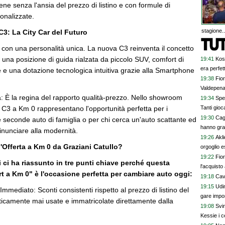
ene senza l'ansia del prezzo di listino e con formule di
onalizzate.
stagione..
C3: La City Car del Futuro
 con una personalità unica. La nuova C3 reinventa il concetto
do una posizione di guida rialzata da piccolo SUV, comfort di
19:41
Kos
era perfet
 e una dotazione tecnologica intuitiva grazie alla Smartphone
19:38
Fior
Valdepenas
rta: È la regina del rapporto qualità-prezzo. Nello showroom
19:34
Spe
e C3 a Km 0 rappresentano l'opportunità perfetta per i
Tanti gioca
19:30
Cagl
e seconde auto di famiglia o per chi cerca un'auto scattante ed
hanno gra
nunciare alla modernità.
19:26
Akl
l'Offerta a Km 0 da Graziani Catullo?
orgoglio e
19:22
Fior
 ci ha riassunto in tre punti chiave perché questa
l'acquisto 
 a Km 0" è l'occasione perfetta per cambiare auto oggi:
19:18
Cave
19:15
Udi
mmediato: Sconti consistenti rispetto al prezzo di listino del
gare impor
ticamente mai usate e immatricolate direttamente dalla
19:08
Svi
Kessie i c