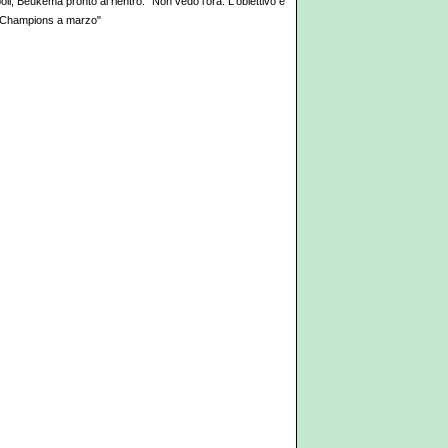
li, Beukema pronto al rientro: "Non vedo l'ora. L'obiettivo è
 Champions a marzo"