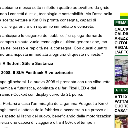
abbiamo messo sotto i riflettori quattro autovetture da grido
do i concetti di stile, tecnologia e sostenibilità. Ma l'asso nella
 scelta: vetture a Km 0 in pronta consegna, capaci di
PRIMA 
ufficiali e garantire un risparmio immediato e concreto.
CALC
CALDI
o è anticipare le esigenze del pubblico," ci spiega Bernardo
AREZZ
i compra un'auto vuole tecnologia di ultima generazione, ma
CUTOL
REGAL
za nel prezzo e rapidità nella consegna. Con questi quattro
L'AFF
mo una risposta immediata a ognuna di queste richieste."
i Riflettori: Stile e Sostanza
3008: Il SUV Fastback Rivoluzionario
ompe gli schemi. La nuova 3008 si presenta con una silhouette
amica e futuristica, dominata dai fari Pixel LED e dal
A TU P
ramic i-Cockpit con display curvo da 21 pollici.
A TU 
PATTA
rta: Portarsi a casa l'ammiraglia della gamma Peugeot a Km 0
CUORE
 lunghi mesi di attesa della fabbrica e accedere a un prezzo di
CASA"
 rispetto al listino del nuovo, beneficiando delle motorizzazioni
nerazione capaci di viaggiare oltre il 50% del tempo in