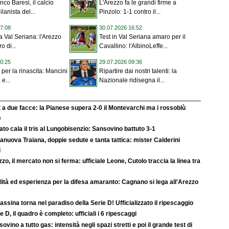
co Baresi, il calcio
L'Arezzo fa le grandi firme a
ilanista del...
Pinzolo: 1-1 contro il...
7:08
30.07.2026 16:52
a Val Seriana: l'Arezzo
Test in Val Seriana amaro per il
ro di...
Cavallino: l'AlbinoLeffe...
0:25
29.07.2026 09:36
 per la rinascita: Mancini
Ripartire dai nostri talenti: la
e...
Nazionale ridisegna il...
 a due facce: la Pianese supera 2-0 il Montevarchi ma i rossoblù
e
rato cala il tris al Lungobisenzio: Sansovino battuto 3-1
anuova Traiana, doppie sedute e tanta tattica: mister Calderini
i
zo, il mercato non si ferma: ufficiale Leone, Cutolo traccia la linea tra
ità ed esperienza per la difesa amaranto: Cagnano si lega all'Arezzo
rassina torna nel paradiso della Serie D! Ufficializzato il ripescaggio
e D, il quadro è completo: ufficiali i 6 ripescaggi
ovino a tutto gas: intensità negli spazi stretti e poi il grande test di