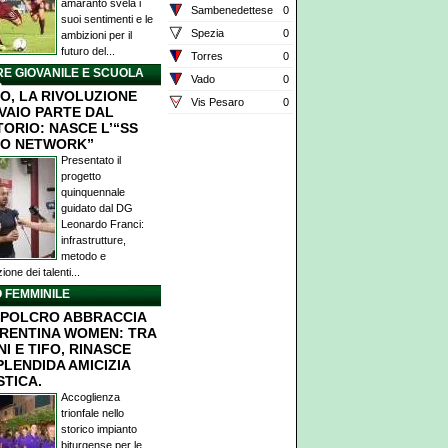
amaranto svela i
Sambenedettese
0
suoi sentimenti e le
Spezia
0
ambizioni per il
futuro del...
Torres
0
E GIOVANILE E SCUOLA
Vado
0
O
O, LA RIVOLUZIONE
Vis Pesaro
0
IVAIO PARTE DAL
TORIO: NASCE L’“SS
O NETWORK”
Presentato il
progetto
quinquennale
guidato dal DG
Leonardo Franci:
infrastrutture,
metodo e
ione dei talenti...
 FEMMINILE
POLCRO ABBRACCIA
ORENTINA WOMEN: TRA
I E TIFO, RINASCE
PLENDIDA AMICIZIA
STICA.
Accoglienza
trionfale nello
storico impianto
biturgense per le