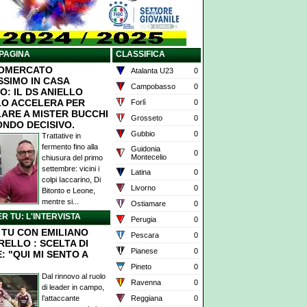
PAGINA
CLASSIFICA
IOMERCATO
Atalanta U23
0
SSIMO IN CASA
Campobasso
0
O: IL DS ANIELLO
O ACCELERA PER
Forlì
0
ARE A MISTER BUCCHI
Grosseto
0
ONDO DECISIVO.
Gubbio
0
Trattative in
fermento fino alla
Guidonia
0
Montecelio
chiusura del primo
settembre: vicini i
Latina
0
colpi Iaccarino, Di
Livorno
0
Bitonto e Leone,
mentre si...
Ostiamare
0
ER TU: L'INTERVISTA
Perugia
0
X TU CON EMILIANO
Pescara
0
RELLO : SCELTA DI
Pianese
0
: "QUI MI SENTO A
Pineto
0
Dal rinnovo al ruolo
Ravenna
0
di leader in campo,
l’attaccante
Reggiana
0