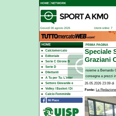
HOME
NETWORK
Giovedì 06 agosto 2026
Utenti online: 7
HOME
PRIMA PAGINA
Speciale 
Calciomercato
Editoriale
Graziani C
Serie C Girone B
Serie D
nsieme a Bernardo Gr
Dilettanti
consegna a prezzi imb
A Tu per Tu: L'inter
Settore Giovanile e
26.05.2026 23:09
di
Volley / Basket / Di
Fonte:
La Redazione
Calcio Femminile
Mi Piace