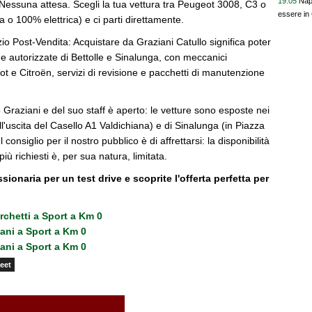
19:05
Napo
essuna attesa. Scegli la tua vettura tra Peugeot 3008, C3 o
essere in
a o 100% elettrica) e ci parti direttamente.
izio Post-Vendita: Acquistare da Graziani Catullo significa poter
ine autorizzate di Bettolle e Sinalunga, con meccanici
ot e Citroën, servizi di revisione e pacchetti di manutenzione
o Graziani e del suo staff è aperto: le vetture sono esposte nei
all'uscita del Casello A1 Valdichiana) e di Sinalunga (in Piazza
 consiglio per il nostro pubblico è di affrettarsi: la disponibilità
iù richiesti è, per sua natura, limitata.
ionaria per un test drive e scoprite l'offerta perfetta per
Turchetti a Sport a Km 0
ani a Sport a Km 0
ani a Sport a Km 0
eet