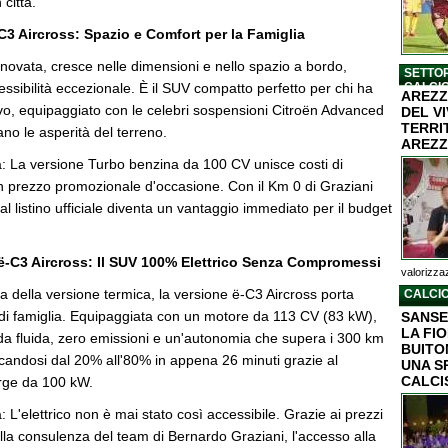
 città.
C3 Aircross: Spazio e Comfort per la Famiglia
ovata, cresce nelle dimensioni e nello spazio a bordo,
SETTOR
sibilità eccezionale. È il SUV compatto perfetto per chi ha
CALCI
AREZZ
ttivo, equipaggiato con le celebri sospensioni Citroën Advanced
DEL V
TERRI
no le asperità del terreno.
AREZZ
rta: La versione Turbo benzina da 100 CV unisce costi di
un prezzo promozionale d'occasione. Con il Km 0 di Graziani
al listino ufficiale diventa un vantaggio immediato per il budget
ë-C3 Aircross: Il SUV 100% Elettrico Senza Compromessi
valorizzaz
 della versione termica, la versione ë-C3 Aircross porta
CALCIO
a di famiglia. Equipaggiata con un motore da 113 CV (83 kW),
SANSE
LA FI
da fluida, zero emissioni e un'autonomia che supera i 300 km
BUITON
icandosi dal 20% all'80% in appena 26 minuti grazie al
UNA S
CALCI
rge da 100 kW.
ta: L'elettrico non è mai stato così accessibile. Grazie ai prezzi
lla consulenza del team di Bernardo Graziani, l'accesso alla