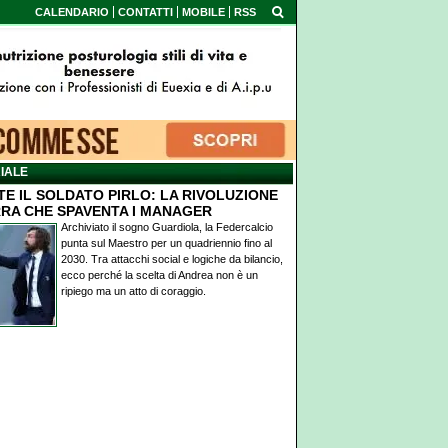
CALENDARIO
CONTATTI
MOBILE
RSS
IALE
TE IL SOLDATO PIRLO: LA RIVOLUZIONE
RA CHE SPAVENTA I MANAGER
Archiviato il sogno Guardiola, la Federcalcio
punta sul Maestro per un quadriennio fino al
2030. Tra attacchi social e logiche da bilancio,
ecco perché la scelta di Andrea non è un
ripiego ma un atto di coraggio.