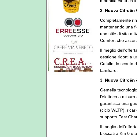
modalità elettrica in
2. Nuova Citroën 
Completamente rinn
mantenendo una fles
uno stile di vita a
Comfort che azzera
Il meglio dell'offe
gestione ridotti a 
Catullo, lo sconto d
familiare.
3. Nuova Citroën 
Gemella tecnologica
l'elettrico a misur
garantisce una gui
(ciclo WLTP), ricar
supporto Fast Cha
Il meglio dell'offer
bloccati a Km 0 e a