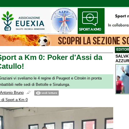
EDITOR
Sport a Km 0: Poker d'Assi da
SALVA
AZZUR
atullo!
aziani vi sveliamo le 4 regine di Peugeot e Citroën in pronta
attibili nelle sedi di Bettolle e Sinalunga.
Antonio Bruno
vedi letture
 di Sport a Km 0