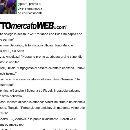
gigliate, pronte a
vivere una nuova
ed entusiasmante
.
tic spiega la scelta PSV: "Parlando con Bosz ho capito che
to per me"
entina-Deportivo, le formazioni ufficiali: Joao Mario e
 dal 1', c'è Kean
zia, Angelozzi: "Nessuno pronto ad abbassarsi lo stipendio.
tori in uscita"
iari, Deiola: "Orgoglioso di essere diventato capitano. I nuovi
nde talento"
iouche è un nuovo giocatore del Paris Saint-Germain: "Un
ssere qui"
entina, c'è anche il Bologna su Piccoli: i rossoblù valutano
a titolo definitivo
se, innesto di peso in attacco: Alberti ha firmato un biennale
nese, Runjaic: "Perse alcune amichevoli, ma conta vincere le
tanti"
ncolati FC, Vlahovic è la punta di diamante. Goretzka e
entrocampisti top