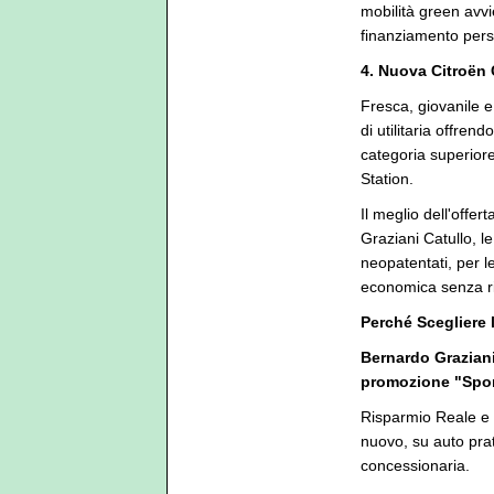
mobilità green avvi
finanziamento pers
4. Nuova Citroën 
Fresca, giovanile e
di utilitaria offren
categoria superiore
Station.
Il meglio dell'offe
Graziani Catullo, l
neopatentati, per l
economica senza ri
Perché Scegliere 
Bernardo Graziani
promozione "Sport
Risparmio Reale e I
nuovo, su auto pra
concessionaria.