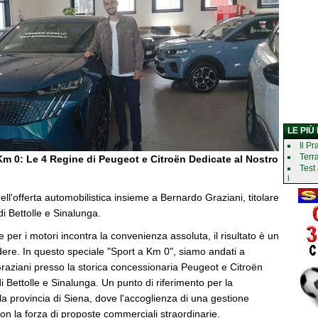
LE PIÙ
Il Pr
Terr
Km 0: Le 4 Regine di Peugeot e Citroën Dedicate al Nostro
Test
i
ell'offerta automobilistica insieme a Bernardo Graziani, titolare
di Bettolle e Sinalunga.
per i motori incontra la convenienza assoluta, il risultato è un
ere. In questo speciale "Sport a Km 0", siamo andati a
raziani presso la storica concessionaria Peugeot e Citroën
di Bettolle e Sinalunga. Un punto di riferimento per la
 la provincia di Siena, dove l'accoglienza di una gestione
con la forza di proposte commerciali straordinarie.