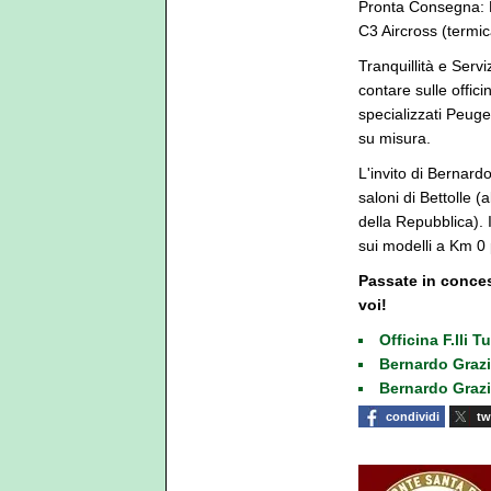
Pronta Consegna: N
C3 Aircross (termic
Tranquillità e Serv
contare sulle offic
specializzati Peuge
su misura.
L'invito di Bernard
saloni di Bettolle (
della Repubblica). Il
sui modelli a Km 0 p
Passate in concess
voi!
Officina F.lli 
Bernardo Grazi
Bernardo Grazi
condividi
tw