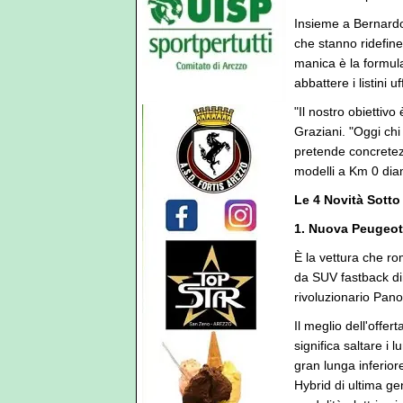
Insieme a Bernardo 
che stanno ridefinen
manica è la formula
abbattere i listini 
"Il nostro obiettiv
Graziani. "Oggi ch
pretende concretez
modelli a Km 0 dia
Le 4 Novità Sotto 
1. Nuova Peugeot 
È la vettura che r
da SUV fastback din
rivoluzionario Pano
Il meglio dell'offe
significa saltare i
gran lunga inferiore
Hybrid di ultima ge