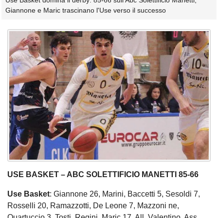
Use Basket domina il derby: 85-66 sull'Abc Solettificio Manetti,
Giannone e Maric trascinano l'Use verso il successo
USE BASKET – ABC SOLETTIFICIO MANETTI 85-66
Use Basket
: Giannone 26, Marini, Baccetti 5, Sesoldi 7,
Rosselli 20, Ramazzotti, De Leone 7, Mazzoni ne,
Quartuccio 3, Tosti, Regini, Maric 17. All. Valentino. Ass.