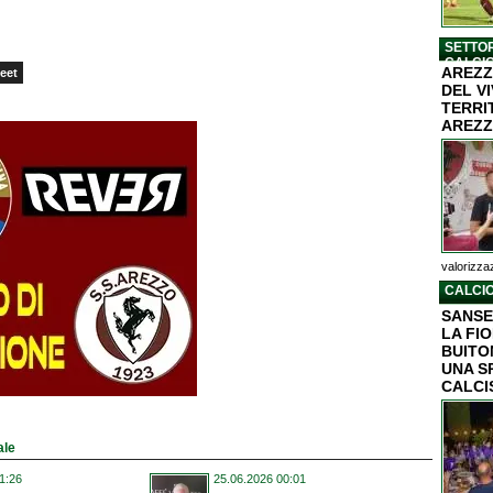
SETTOR
CALCI
AREZZ
eet
DEL V
TERRI
AREZZ
valorizzaz
CALCIO
SANSE
LA FI
BUITON
UNA S
CALCI
ale
1:26
25.06.2026 00:01