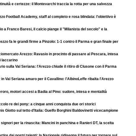
inuità e certezze: il Montevarchi traccia la rotta per una salvezza
zo Football Academy, staff al completo e rosa blindata: l'obiettivo è
o a Franco Baresi, il calcio piange il "Milanista del secolo" e la
ezzo fa le grandi firme a Pinzolo: 1-1 contro il Parma e gran finale per
ciomercato Arezzo: Ravasio in procinto di passare al Pescara, intesa
di Iaccarino
rio sulla Val Seriana: l'Arezzo chiude il ritiro di Clusone con il Parma
 in Val Seriana amaro per il Cavallino: l'AlbinoLeffe ribalta l'Arezzo
roro, motori accesi a Badia al Pino: sudore, intesa e mentalità
iccolo re dei pony: a cinque anni conquista due ori storici
is Giotto sul tetto d'Italia: Guelfo Borghini Baldovinetti vicecampione
signori per la rinascita: Mancini in panchina e Ranieri DT, la scelta
rtire dai nostri talenti: la Nazionale ridisegna il futuro per tornare sul