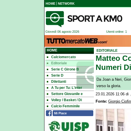
HOME
NETWORK
Giovedì 06 agosto 2026
Utenti online: 1
HOME
EDITORIALE
Matteo Cor
Calciomercato
Editoriale
Numeri Di
Serie C Girone B
Serie D
Da Joan a Neri, Giorg
Dilettanti
verso la gloria.
A Tu per Tu: L'inter
Settore Giovanile e
23.01.2026 11:06
di
Volley / Basket / Di
Fonte:
Giorgio Ciofin
Calcio Femminile
Mi Piace