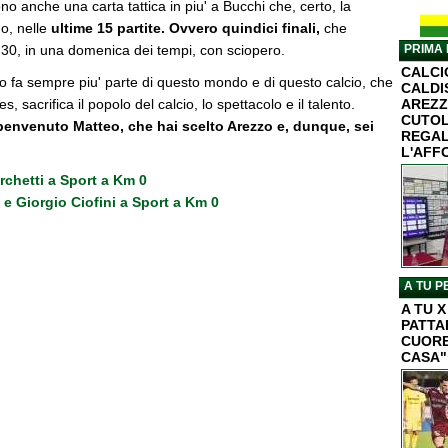
ono anche una carta tattica in piu' a Bucchi che, certo, la
o, nelle
ultime 15 partite. Ovvero quindici finali,
che
,30, in una domenica dei tempi, con sciopero.
PRIMA 
CALC
rdo fa sempre piu' parte di questo mondo e di questo calcio, che
CALDI
, sacrifica il popolo del calcio, lo spettacolo e il talento.
AREZZ
CUTOL
benvenuto Matteo, che hai scelto Arezzo e, dunque, sei
REGAL
L'AFF
Turchetti a Sport a Km 0
e Giorgio Ciofini a Sport a Km 0
A TU P
A TU 
PATTA
CUORE
CASA"