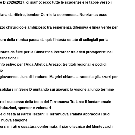
e D 2026/2027, ci siamo: ecco tutte le scadenze e le tappe verso i
iana da rifinire, bomber Cerri e la scommessa Nunziante: ecco
zo chirurgico e ambizioso: tra esperienza difensiva e linea verde per
uturo della ritmica passa da qui: l'intesta estate di collegiali per la
state da èlite per la Ginnastica Petrarca: tre atleti protagonisti nei
ternazionali
nfo estivo per l'Alga Atletica Arezzo: tre titoli regionali e podi di
io
iovannese, lunedì il raduno: Magrini chiama a raccolta gli azzurri per
olidarsi in Serie D puntando sui giovani: la visione a lungo termine
o
ro il successo della festa del Terranuova Traiana: il fondamentale
istituzioni, sponsor e volontari
e di festa al Parco Terzani: il Terranuova Traiana abbraccia i suoi
lla nuova stagione
orzi mirati e ossatura confermata: il piano tecnico del Montevarchi