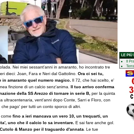
LE PIÙ
Il Pr
Terr
lada. Nei miei sessant'anni in amaranto, ho incontrato tre
eri dieci: Joan, Fara e Neri dal Gattolino.
Ora ci sei tu,
re in amaranto quel numero magico.
Il 72, che hai scelto, e'
nea finzione di un calcio senz'anima.
Il tuo arrivo conferma
nazione della SS Arezzo di tornare in serie B,
per la quinta
ria ultracentenaria, vent'anni dopo Conte, Sarri e Floro, con
 che pago' per tutti un conto sporco di altri.
a, come
fino a ieri mancava un vero 10, un trequarti, un
ta', uno che il calcio lo sa inventare.
E sai fare anche gol.
i Cutolo & Manzo per il traguardo d'annata
. Le tue