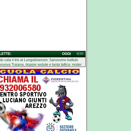
 LETTE:
OGGI
IERI
ato cala il tris al Lungobisenzio: Sansovino battuto
anuova Traiana, doppie sedute e tanta tattica: mister