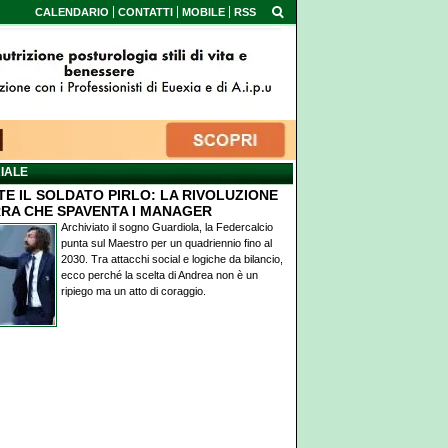
CALENDARIO
CONTATTI
MOBILE
RSS
IALE
TE IL SOLDATO PIRLO: LA RIVOLUZIONE
RA CHE SPAVENTA I MANAGER
Archiviato il sogno Guardiola, la Federcalcio
punta sul Maestro per un quadriennio fino al
2030. Tra attacchi social e logiche da bilancio,
ecco perché la scelta di Andrea non è un
ripiego ma un atto di coraggio.