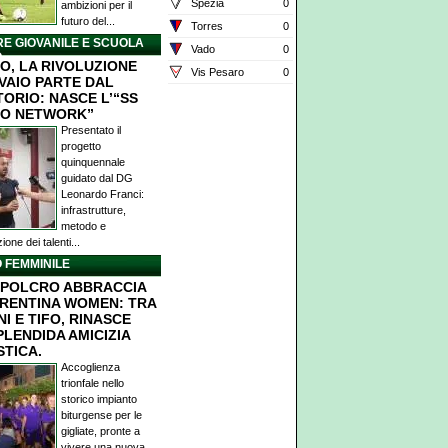
Spezia
0
ambizioni per il
futuro del...
Torres
0
E GIOVANILE E SCUOLA
Vado
0
O
O, LA RIVOLUZIONE
Vis Pesaro
0
IVAIO PARTE DAL
TORIO: NASCE L’“SS
O NETWORK”
Presentato il
progetto
quinquennale
guidato dal DG
Leonardo Franci:
infrastrutture,
metodo e
ione dei talenti...
 FEMMINILE
POLCRO ABBRACCIA
ORENTINA WOMEN: TRA
I E TIFO, RINASCE
PLENDIDA AMICIZIA
STICA.
Accoglienza
trionfale nello
storico impianto
biturgense per le
gigliate, pronte a
vivere una nuova