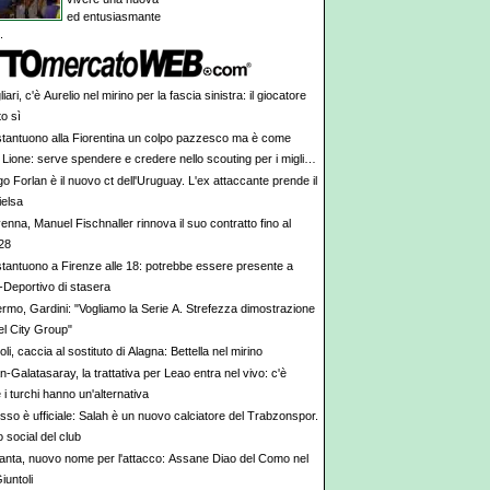
ed entusiasmante
.
iari, c'è Aurelio nel mirino per la fascia sinistra: il giocatore
to sì
tantuono alla Fiorentina un colpo pazzesco ma è come
 Lione: serve spendere e credere nello scouting per i migliori
iovani italiani: attenzione perché qualcosa sta cambiando
o Forlan è il nuovo ct dell'Uruguay. L'ex attaccante prende il
ielsa
nna, Manuel Fischnaller rinnova il suo contratto fino al
28
tantuono a Firenze alle 18: potrebbe essere presente a
-Deportivo di stasera
ermo, Gardini: "Vogliamo la Serie A. Strefezza dimostrazione
del City Group"
li, caccia al sostituto di Alagna: Bettella nel mirino
n-Galatasaray, la trattativa per Leao entra nel vivo: c'è
 i turchi hanno un'alternativa
sso è ufficiale: Salah è un nuovo calciatore del Trabzonspor.
 social del club
lanta, nuovo nome per l'attacco: Assane Diao del Como nel
iuntoli