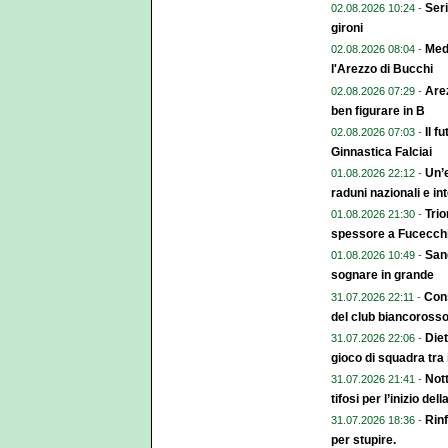
Seri
02.08.2026 10:24 -
gironi
Med
02.08.2026 08:04 -
l'Arezzo di Bucchi
Arez
02.08.2026 07:29 -
ben figurare in B
Il f
02.08.2026 07:03 -
Ginnastica Falciai
Un’e
01.08.2026 22:12 -
raduni nazionali e in
Trio
01.08.2026 21:30 -
spessore a Fucecch
Sang
01.08.2026 10:49 -
sognare in grande
Cons
31.07.2026 22:11 -
del club biancoross
Diet
31.07.2026 22:06 -
gioco di squadra tra 
Nott
31.07.2026 21:41 -
tifosi per l’inizio de
Rinf
31.07.2026 18:36 -
per stupire.