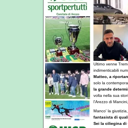
Ultimo venne Tremo
indimenticabili num
Matteo, a riporta
solo la contempora
la grande determi
volta nella sua sto
l'Arezzo di Mancini,
Manco' la giustizi
fantasista di quali
Sei la ciliegina d