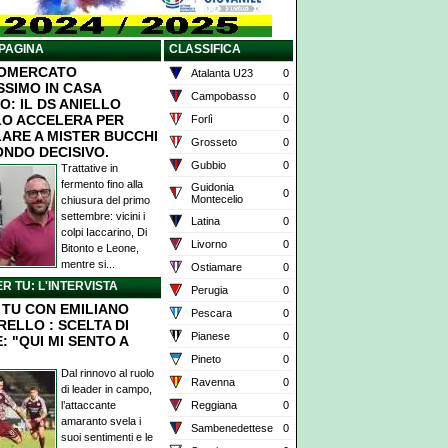
PAGINA
CLASSIFICA
IOMERCATO
Atalanta U23
0
SSIMO IN CASA
Campobasso
0
O: IL DS ANIELLO
O ACCELERA PER
Forlì
0
ARE A MISTER BUCCHI
Grosseto
0
ONDO DECISIVO.
Gubbio
0
Trattative in
fermento fino alla
Guidonia
0
Montecelio
chiusura del primo
settembre: vicini i
Latina
0
colpi Iaccarino, Di
Livorno
0
Bitonto e Leone,
mentre si...
Ostiamare
0
ER TU: L'INTERVISTA
Perugia
0
X TU CON EMILIANO
Pescara
0
RELLO : SCELTA DI
Pianese
0
: "QUI MI SENTO A
Pineto
0
Dal rinnovo al ruolo
Ravenna
0
di leader in campo,
l’attaccante
Reggiana
0
amaranto svela i
Sambenedettese
0
suoi sentimenti e le