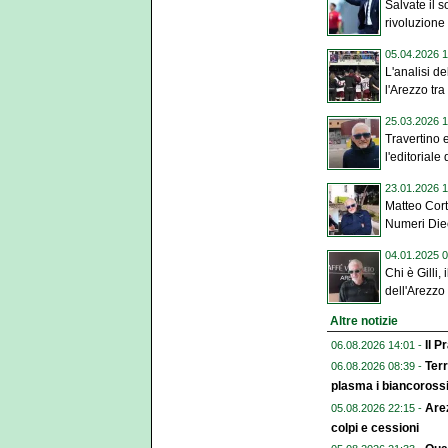
Salvate il s
rivoluzione 
05.04.2026 1
L'analisi de
l'Arezzo tra i
25.03.2026 1
Travertino 
l'editoriale 
23.01.2026 1
Matteo Cort
Numeri Die
04.01.2025 0
Chi è Gilli,
dell'Arezzo
Altre notizie
Il P
06.08.2026 14:01 -
Terr
06.08.2026 08:39 -
plasma i biancoross
Arez
05.08.2026 22:15 -
colpi e cessioni