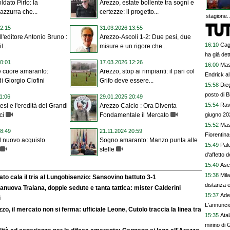
oldato Pirlo: la
Arezzo, estate bollente tra sogni e
azzurra che...
certezze: il progetto...
stagione..
2:15
31.03.2026 13:55
ll'editore Antonio Bruno :
Arezzo-Ascoli 1-2: Due pesi, due
16:10
Cagl
l...
misure e un rigore che...
ha già det
0:01
17.03.2026 12:26
16:00
Mas
e cuore amaranto:
Arezzo, stop ai rimpianti: il pari col
Endrick al
di Giorgio Ciofini
Grifo deve essere...
talenti. G
15:58
Dieg
davvero
posto di B
1:06
29.01.2025 20:49
15:54
Rave
esi e l'eredità dei Grandi
Arezzo Calcio : Ora Diventa
giugno 20
ci
Fondamentale il Mercato
15:52
Mas
8:49
21.11.2024 20:59
Fiorentina
 il nuovo acquisto
Sogno amaranto: Manzo punta alle
15:49
Pal
stelle
d'affetto 
15:40
Asco
15:38
Mila
rato cala il tris al Lungobisenzio: Sansovino battuto 3-1
distanza e
anuova Traiana, doppie sedute e tanta tattica: mister Calderini
15:37
Ade
i
L'annuncio
zo, il mercato non si ferma: ufficiale Leone, Cutolo traccia la linea tra
15:35
Ata
mirino di G