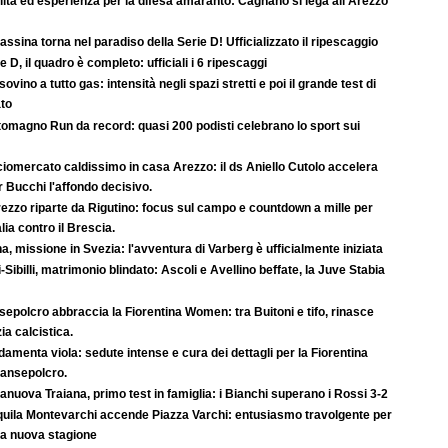
ità ed esperienza per la difesa amaranto: Cagnano si lega all'Arezzo
rassina torna nel paradiso della Serie D! Ufficializzato il ripescaggio
e D, il quadro è completo: ufficiali i 6 ripescaggi
ovino a tutto gas: intensità negli spazi stretti e poi il grande test di
ato
tomagno Run da record: quasi 200 podisti celebrano lo sport sui
iomercato caldissimo in casa Arezzo: il ds Aniello Cutolo accelera
r Bucchi l'affondo decisivo.
ezzo riparte da Rigutino: focus sul campo e countdown a mille per
lia contro il Brescia.
a, missione in Svezia: l'avventura di Varberg è ufficialmente iniziata
-Sibilli, matrimonio blindato: Ascoli e Avellino beffate, la Juve Stabia
epolcro abbraccia la Fiorentina Women: tra Buitoni e tifo, rinasce
ia calcistica.
amenta viola: sedute intense e cura dei dettagli per la Fiorentina
Sansepolcro.
anuova Traiana, primo test in famiglia: i Bianchi superano i Rossi 3-2
quila Montevarchi accende Piazza Varchi: entusiasmo travolgente per
la nuova stagione