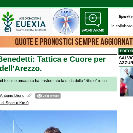
EDITOR
Benedetti: Tattica e Cuore per
SALVA
AZZUR
dell’Arezzo.
l tecnico amaranto ha trasformato la sfida dello "Stirpe" in un
Antonio Bruno
vedi letture
 di Sport a Km 0