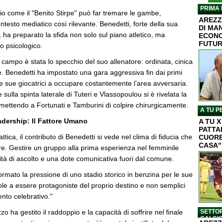
PRIMA 
io come il "Benito Stirpe" può far tremare le gambe,
AREZZ
ontesto mediatico così rilevante. Benedetti, forte della sua
DI MA
ha preparato la sfida non solo sul piano atletico, ma
ECONO
FUTU
lo psicologico.
 campo è stata lo specchio del suo allenatore: ordinata, cinica
e. Benedetti ha impostato una gara aggressiva fin dai primi
e sue giocatrici a occupare costantemente l’area avversaria.
 sulla spinta laterale di Tuteri e Vlassopoulou si è rivelata la
rmettendo a Fortunati e Tamburini di colpire chirurgicamente.
A TU P
dership: Il Fattore Umano
A TU 
PATTA
attica, il contributo di Benedetti si vede nel clima di fiducia che
CUORE
CASA"
re. Gestire un gruppo alla prima esperienza nel femminile
ità di ascolto e una dote comunicativa fuori dal comune.
ormato la pressione di uno stadio storico in benzina per le sue
le a essere protagoniste del proprio destino e non semplici
nto celebrativo."
zzo ha gestito il raddoppio e la capacità di soffrire nel finale
SETTOR
CALCI