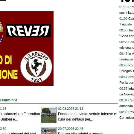
01:10
L'In
pochi fatt
prescinder
01:00
Calc
serve una
7 agosto
00:56
Juve
"Sono con
00:53
Chi
telefonan
00:49
In A
Bennacer 
00:45
Rom
Pellegrini 
00:41
Bran
Per la po
00:37
Inf
La Norvegi
o Femminile
00:34
Cata
domanda 
1:16
02.08.2026 21:13
00:30
L'e
 abbraccia la Fiorentina
Fondamenta viola: sedute intense e
Commisso 
Buitoni e...
cura dei dettagli per...
3:50
20.07.2026 22:46