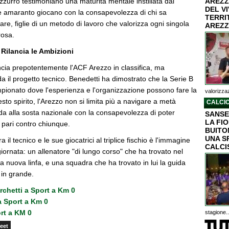
lazzurro testimoniano una maturità mentale instillata dal
AREZZ
DEL V
e amaranto giocano con la consapevolezza di chi sa
TERRI
re, figlie di un metodo di lavoro che valorizza ogni singola
AREZZ
rosa.
Rilancia le Ambizioni
ancia prepotentemente l'ACF Arezzo in classifica, ma
da il progetto tecnico. Benedetti ha dimostrato che la Serie B
pionato dove l'esperienza e l'organizzazione possono fare la
valorizzaz
sto spirito, l'Arezzo non si limita più a navigare a metà
CALCIO
da alla sosta nazionale con la consapevolezza di poter
SANSE
LA FI
pari contro chiunque.
BUITON
UNA S
a il tecnico e le sue giocatrici al triplice fischio è l'immagine
CALCI
iornata: un allenatore "di lungo corso" che ha trovato nel
a nuova linfa, e una squadra che ha trovato in lui la guida
 in grande.
Turchetti a Sport a Km 0
a Sport a Km 0
rt a KM 0
stagione..
eet