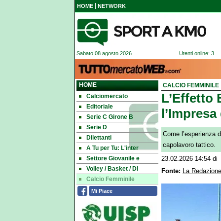
HOME
NETWORK
Sabato 08 agosto 2026
Utenti online: 3
HOME
CALCIO FEMMINILE
L’Effetto 
Calciomercato
Editoriale
l’Impresa 
Serie C Girone B
Serie D
Come l’esperienza de
Dilettanti
capolavoro tattico.
A Tu per Tu: L'inter
Settore Giovanile e
23.02.2026 14:54
di
Volley / Basket / Di
Fonte:
La Redazione
Calcio Femminile
Mi Piace