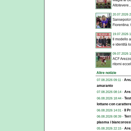
Magia al Bui
Altotevere..
20.07.2026 2
Sansepolcro
Fiorentina: 
19.07.2026 1
Il modello a
e identità l
09.07.2026 1
ACF Arezzo, 
ritorni eccel
Altre notizie
Arez
07.08.2026 09:11 -
amaranto
Arez
07.08.2026 08:14 -
Test
06.08.2026 18:44 -
lottano con caratter
Il P
06.08.2026 14:01 -
Terr
06.08.2026 08:39 -
plasma i biancoross
Arez
05.08.2026 22:15 -