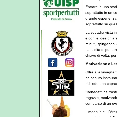
Entrare in uno stad
soprattutto in un c
grande esperienza, 
soprattutto su quel
La squadra vista in
e con le idee chiar
minuti, spingendo l
La scelta di puntare
chiave di volta, pe
Motivazione e Lea
Oltre alla lavagna t
ha saputo instaura
richiede una capac
"Benedetti ha trasf
ragazze, motivando
comparse di un eve
Il modo in cui l'Are