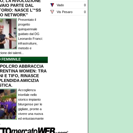
O, LA RIVOLUZIONE
IVAIO PARTE DAL
Vado
0
TORIO: NASCE L’“SS
Vis Pesaro
0
O NETWORK”
Presentato il
progetto
quinquennale
guidato dal DG
Leonardo Franci:
infrastrutture,
metodo e
ione dei talenti...
 FEMMINILE
POLCRO ABBRACCIA
ORENTINA WOMEN: TRA
I E TIFO, RINASCE
PLENDIDA AMICIZIA
STICA.
Accoglienza
trionfale nello
storico impianto
biturgense per le
gigliate, pronte a
vivere una nuova
ed entusiasmante
.