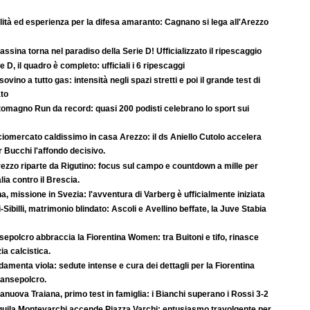
ità ed esperienza per la difesa amaranto: Cagnano si lega all'Arezzo
rassina torna nel paradiso della Serie D! Ufficializzato il ripescaggio
e D, il quadro è completo: ufficiali i 6 ripescaggi
ovino a tutto gas: intensità negli spazi stretti e poi il grande test di
ato
tomagno Run da record: quasi 200 podisti celebrano lo sport sui
iomercato caldissimo in casa Arezzo: il ds Aniello Cutolo accelera
r Bucchi l'affondo decisivo.
ezzo riparte da Rigutino: focus sul campo e countdown a mille per
lia contro il Brescia.
a, missione in Svezia: l'avventura di Varberg è ufficialmente iniziata
-Sibilli, matrimonio blindato: Ascoli e Avellino beffate, la Juve Stabia
epolcro abbraccia la Fiorentina Women: tra Buitoni e tifo, rinasce
ia calcistica.
amenta viola: sedute intense e cura dei dettagli per la Fiorentina
Sansepolcro.
anuova Traiana, primo test in famiglia: i Bianchi superano i Rossi 3-2
quila Montevarchi accende Piazza Varchi: entusiasmo travolgente per