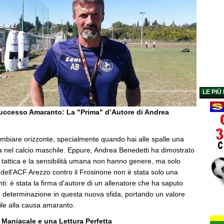
LE PIÙ
Successo Amaranto: La "Prima" d’Autore di Andrea
ambiare orizzonte, specialmente quando hai alle spalle una
ta nel calcio maschile. Eppure, Andrea Benedetti ha dimostrato
tattica e la sensibilità umana non hanno genere, ma solo
ia dell'ACF Arezzo contro il Frosinone non è stata solo una
nti: è stata la firma d'autore di un allenatore che ha saputo
 e determinazione in questa nuova sfida, portando un valore
ile alla causa amaranto.
Maniacale e una Lettura Perfetta