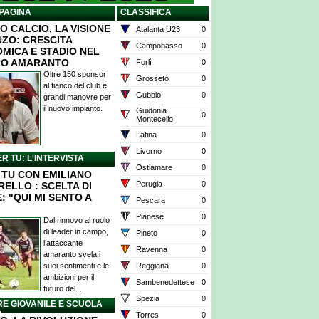
PAGINA
CLASSIFICA
O CALCIO, LA VISIONE
Atalanta U23
0
NZO: CRESCITA
Campobasso
0
MICA E STADIO NEL
RO AMARANTO
Forlì
0
Oltre 150 sponsor
Grosseto
0
al fianco del club e
Gubbio
0
grandi manovre per
il nuovo impianto.
Guidonia
0
Montecelio
Latina
0
Livorno
0
ER TU: L'INTERVISTA
Ostiamare
0
X TU CON EMILIANO
Perugia
0
RELLO : SCELTA DI
: "QUI MI SENTO A
Pescara
0
Pianese
0
Dal rinnovo al ruolo
di leader in campo,
Pineto
0
l’attaccante
Ravenna
0
amaranto svela i
suoi sentimenti e le
Reggiana
0
ambizioni per il
Sambenedettese
0
futuro del...
Spezia
0
E GIOVANILE E SCUOLA
O
Torres
0