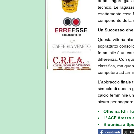
dopo il rigore gial
tecnico. Le ragazz
esattamente cosa fa
componente della 
Un Successo che 
Questa vittoria ril
soprattutto consoli
femminile è un cam
differenza. Con que
classifica, ma guar
competere ad armi 
L'abbraccio finale tr
simbolo di questa g
calcio femminile un
sicura per sognare
Officina F.lli 
L' ACF Arezzo 
Biounica a Spo
condividi
tw