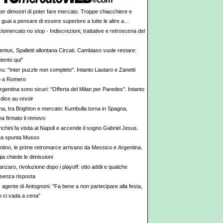
ter dimostri di poter fare mercato. Troppe chiacchiere e
i: guai a pensare di essere superiore a tutte le altre a
e. Juve, il portiere può diventare un "problema". Milan-Leao,
iomercato no stop - Indiscrezioni, trattative e retroscena del
 decisione netta
ntus, Spalletti allontana Circati. Cambiaso vuole restare:
tento qui"
vu: "Inter puzzle non completo". Intanto Lautaro e Zanetti
o a Romero
rgentina sono sicuri: "Offerta del Milan per Paredes". Intanto
dice au revoir
a, tra Brighton e mercato: Kumbulla torna in Spagna,
ha firmato il rinnovo
chini fa visita al Napoli e accende il sogno Gabriel Jesus.
rta spunta Musso
antino, le prime retromarce arrivano da Messico e Argentina.
a chiede le dimissioni
nzaro, rivoluzione dopo i playoff: otto addii e qualche
senza risposta
x agente di Antognoni: "Fa bene a non partecipare alla festa,
ci vada a cena"