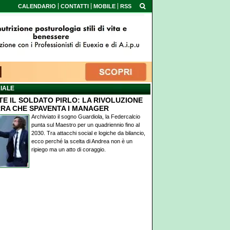
CALENDARIO
CONTATTI
MOBILE
RSS
IALE
TE IL SOLDATO PIRLO: LA RIVOLUZIONE
RA CHE SPAVENTA I MANAGER
Archiviato il sogno Guardiola, la Federcalcio
punta sul Maestro per un quadriennio fino al
2030. Tra attacchi social e logiche da bilancio,
ecco perché la scelta di Andrea non è un
ripiego ma un atto di coraggio.