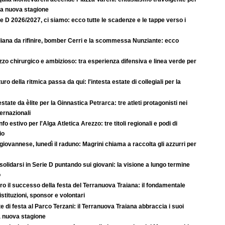
la nuova stagione
e D 2026/2027, ci siamo: ecco tutte le scadenze e le tappe verso i
iana da rifinire, bomber Cerri e la scommessa Nunziante: ecco
zo chirurgico e ambizioso: tra esperienza difensiva e linea verde per
uturo della ritmica passa da qui: l'intesta estate di collegiali per la
state da èlite per la Ginnastica Petrarca: tre atleti protagonisti nei
ternazionali
nfo estivo per l'Alga Atletica Arezzo: tre titoli regionali e podi di
io
iovannese, lunedì il raduno: Magrini chiama a raccolta gli azzurri per
olidarsi in Serie D puntando sui giovani: la visione a lungo termine
o
ro il successo della festa del Terranuova Traiana: il fondamentale
istituzioni, sponsor e volontari
e di festa al Parco Terzani: il Terranuova Traiana abbraccia i suoi
lla nuova stagione