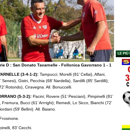
LE PIÙ
ie D : San Donato Tavarnelle - Follonica Gavorrano 1 - 1
RNELLE (3-4-1-2):
Tampucci; Morelli (81’ Cellai), Alfani,
 Senesi), Gistri, Pecchia (68’ Nardella), Sardilli (85’ Sardilli);
(72’ Rotondo), Ciravegna. All. Bonuccelli.
RRANO (5-3-2):
Pacini; Rovere (51’ Pesciani), Pimpinelli (81’
, Fremura, Bucci (61’ Arrrighi); Remedi, Lo Sicco, Bianchi (72’
ordani (59’ Bellini). All. Baiano.
 Frosinone.
inelli, 83’ Cecchi.