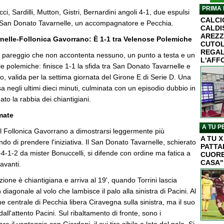
PRIMA 
i, Sardilli, Mutton, Gistri, Bernardini angoli 4-1, due espulsi
CALC
 San Donato Tavarnelle, un accompagnatore e Pecchia.
CALDI
AREZZ
elle-Follonica Gavorrano: È 1-1 tra Velenose Polemiche
CUTOL
REGAL
areggio che non accontenta nessuno, un punto a testa e un
L'AFF
lle polemiche: finisce 1-1 la sfida tra San Donato Tavarnelle e
, valida per la settima giornata del Girone E di Serie D. Una
a negli ultimi dieci minuti, culminata con un episodio dubbio in
to la rabbia dei chiantigiani.
mate
A TU P
 il Follonica Gavorrano a dimostrarsi leggermente più
A TU 
do di prendere l'iniziativa. Il San Donato Tavarnelle, schierato
PATTA
-1-2 da mister Bonuccelli, si difende con ordine ma fatica a
CUORE
CASA"
 avanti.
one è chiantigiana e arriva al 19', quando Torrini lascia
in diagonale al volo che lambisce il palo alla sinistra di Pacini. Al
e centrale di Pecchia libera Ciravegna sulla sinistra, ma il suo
all'attento Pacini. Sul ribaltamento di fronte, sono i