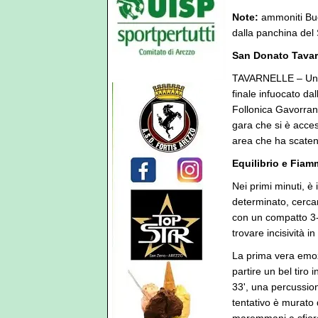
Note:
ammoniti Bucc
dalla panchina del
San Donato Tavarn
TAVARNELLE – Un p
finale infuocato da
Follonica Gavorrano
gara che si è acces
area che ha scatena
Equilibrio e Fiam
Nei primi minuti, è
determinato, cercan
con un compatto 3-4
trovare incisività in
La prima vera emozi
partire un bel tiro 
33', una percussion
tentativo è murato d