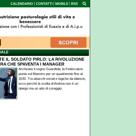
CALENDARIO
CONTATTI
MOBILE
RSS
IALE
TE IL SOLDATO PIRLO: LA RIVOLUZIONE
RA CHE SPAVENTA I MANAGER
Archiviato il sogno Guardiola, la Federcalcio
punta sul Maestro per un quadriennio fino al
2030. Tra attacchi social e logiche da bilancio,
ecco perché la scelta di Andrea non è un
ripiego ma un atto di coraggio.