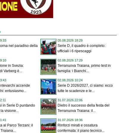
D
9:33
05.08.2026 18:29
 torna nel paradiso della
Serie D, il quadro è completo:
ufficiali i 6 ripescaggi
9:10
02.08.2026 17:29
ione in Svezia:
Terranuova Traiana, primo test in
di Varberg è...
famiglia: i Bianchi...
3:43
02.08.2026 10:24
ontevarchi accende
Serie D 2026/2027, ci siamo: ecco
hi: entusiasmo...
tutte le scadenze e le...
2:11
31.07.2026 22:06
i in Serie D puntando
Dietro il successo della festa del
la visione...
Terranuova Traiana: il...
1:41
31.07.2026 18:36
ta al Parco Terzani: il
Rinforzi mirati e ossatura
Traiana...
confermata: il piano tecnico...