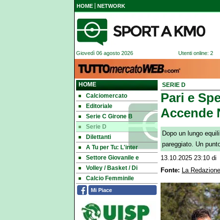
HOME
NETWORK
Giovedì 06 agosto 2026
Utenti online: 2
HOME
SERIE D
Pari e Spe
Calciomercato
Editoriale
Accende N
Serie C Girone B
Serie D
Dopo un lungo equili
Dilettanti
pareggiato. Un punto
A Tu per Tu: L'inter
Settore Giovanile e
13.10.2025 23:10
di
Volley / Basket / Di
Fonte:
La Redazione
Calcio Femminile
Mi Piace