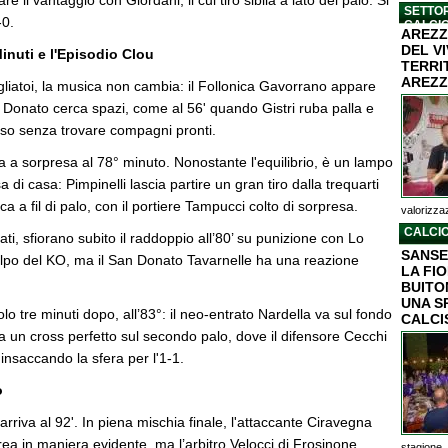
 il vantaggio con Giordani, il cui tiro sibila a lato del palo. Si
SETTOR
-0.
CALCI
AREZZ
DEL V
inuti e l'Episodio Clou
TERRI
AREZZ
ogliatoi, la musica non cambia: il Follonica Gavorrano appare
n Donato cerca spazi, come al 56' quando Gistri ruba palla e
so senza trovare compagni pronti.
cca a sorpresa al 78° minuto. Nonostante l'equilibrio, è un lampo
sa di casa: Pimpinelli lascia partire un gran tiro dalla trequarti
a a fil di palo, con il portiere Tampucci colto di sorpresa.
valorizzaz
CALCIO
zati, sfiorano subito il raddoppio all’80’ su punizione con Lo
SANSE
olpo del KO, ma il San Donato Tavarnelle ha una reazione
LA FI
BUITON
UNA S
olo tre minuti dopo, all’83°: il neo-entrato Nardella va sul fondo
CALCI
la un cross perfetto sul secondo palo, dove il difensore Cecchi
 insaccando la sfera per l'1-1.
o
arriva al 92'. In piena mischia finale, l'attaccante Ciravegna
rea in maniera evidente, ma l’arbitro Velocci di Frosinone
stagione..