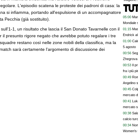
regolare. L'episodio scatena le proteste dei padroni di casa: la
ana si infiamma, portando all'espulsione di un accompagnatore
05:00
Mar
a Pecchia (già sostituito).
Mondiale s
 sull'1-1, un risultato che lascia il San Donato Tavarnelle con il
01:15
Mas
Endrick al
 il presunto rigore negato che avrebbe potuto regalare i tre
talenti. G
01:00
Calc
squadre restano così nelle zone nobili della classifica, ma la
davvero
5 agosto
match sarà certamente l'argomento di discussione dei
00:56
Segn
Zhegrova 
00:53
Il p
fra i più p
00:49
Rom
Angelino s
00:45
Colp
mercato 
00:41
Luk
mercato s
00:38
Sala
calcio tur
00:34
Non 
Women's 