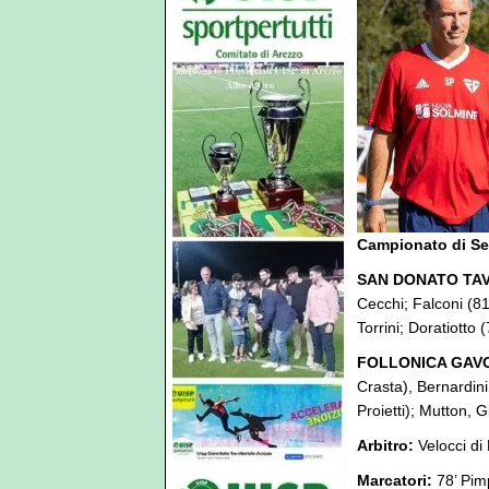
Campionato di Ser
SAN DONATO TAVA
Cecchi; Falconi (81’
Torrini; Doratiotto 
FOLLONICA GAVO
Crasta), Bernardini
Proietti); Mutton, Gi
Arbitro:
Velocci di
Marcatori:
78’ Pimp