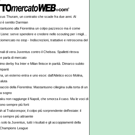
cus Thuram, un contratto che scade fra due anni. Al
i è sentito Darmian
tantuono alla Fiorentina un colpo pazzesco ma è come
 Lione: serve spendere e credere nello scouting per i migliori
iovani italiani: attenzione perché qualcosa sta cambiando
iomercato no stop - Indiscrezioni, trattative e retroscena del
ali di vera Juventus contro il Chelsea. Spalletti ritrova
e parla di mercato
rimo derby fra Inter e Milan finisce in parità. Dimarco subito
impanti
a, un esterno entra e uno esce: dall'Atletico ecco Molina,
aluta
accio della Fiorentina: Mastantuono ciliegina sulla torta di un
da sogno
aku non raggiunge il Napoli, che smorza il caso. Ma le voci di
ono sempre più forti
h al Trabzonspor, il colpo più sorprendente dell'estate: il
co sempre più attraente
solo la Juventus, tutti i risultati e gli accoppiamenti della
Champions League