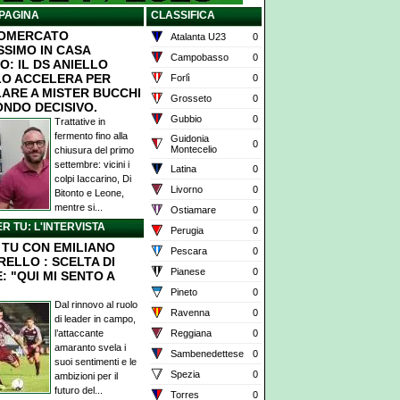
PAGINA
CLASSIFICA
IOMERCATO
Atalanta U23
0
SSIMO IN CASA
Campobasso
0
O: IL DS ANIELLO
O ACCELERA PER
Forlì
0
ARE A MISTER BUCCHI
Grosseto
0
ONDO DECISIVO.
Gubbio
0
Trattative in
fermento fino alla
Guidonia
0
Montecelio
chiusura del primo
settembre: vicini i
Latina
0
colpi Iaccarino, Di
Livorno
0
Bitonto e Leone,
mentre si...
Ostiamare
0
ER TU: L'INTERVISTA
Perugia
0
X TU CON EMILIANO
Pescara
0
RELLO : SCELTA DI
Pianese
0
: "QUI MI SENTO A
Pineto
0
Dal rinnovo al ruolo
Ravenna
0
di leader in campo,
l’attaccante
Reggiana
0
amaranto svela i
Sambenedettese
0
suoi sentimenti e le
Spezia
0
ambizioni per il
futuro del...
Torres
0