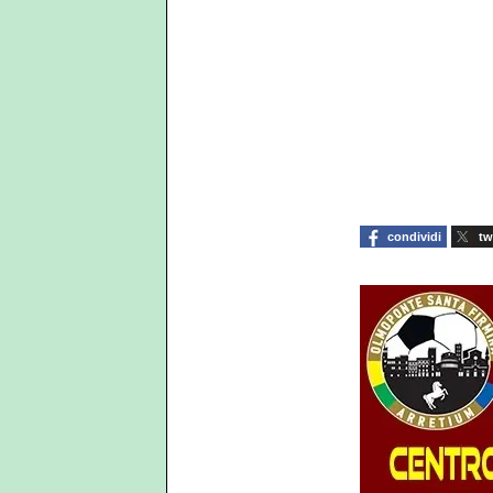
condividi
tw