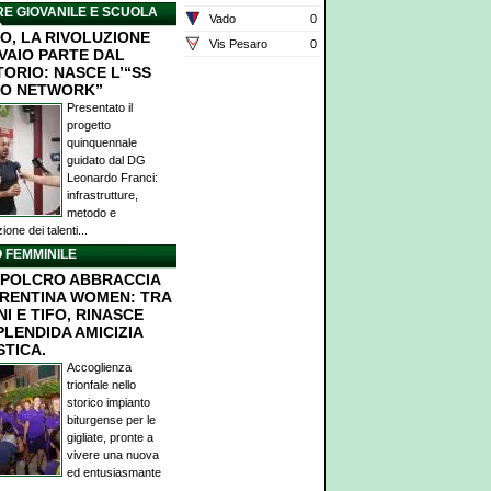
E GIOVANILE E SCUOLA
Vado
0
O
O, LA RIVOLUZIONE
Vis Pesaro
0
IVAIO PARTE DAL
TORIO: NASCE L’“SS
O NETWORK”
Presentato il
progetto
quinquennale
guidato dal DG
Leonardo Franci:
infrastrutture,
metodo e
ione dei talenti...
 FEMMINILE
POLCRO ABBRACCIA
ORENTINA WOMEN: TRA
I E TIFO, RINASCE
PLENDIDA AMICIZIA
STICA.
Accoglienza
trionfale nello
storico impianto
biturgense per le
gigliate, pronte a
vivere una nuova
ed entusiasmante
.