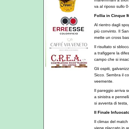
maremmani a sfiorare
va al riposo sullo 0
Follia in Cinque M
Al rientro dagli sp
più convinto. Il Sa
mette un cross bas
Il risultato si sblo
a trafiggere la dife
campo che si insacc
Gli ospiti, galvaniz
Sicco. Sembra il c
veemente.
Il pareggio arriva s
a sinistra e pennel
si avventa di testa,
Il Finale Infuocat
Il climax del match 
viene placcato in a