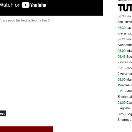
06:38
Sta
 Francesco Barbagli a Sport a Km 0
non ultimo
06:30
Lazi
precampi
06:21
Peru
Alessand
06:00
Inf
05:45
Buc
Zirkzee no
05:15
Nico
è veramen
05:00
Mar
Mondiale s
01:15
Mas
Endrick al
talenti. G
01:00
Calc
davvero
5 agosto
eet
00:56
Segn
Zhegrova 