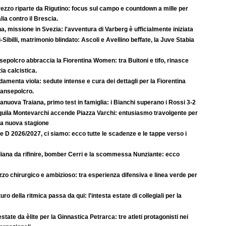
ezzo riparte da Rigutino: focus sul campo e countdown a mille per
lia contro il Brescia.
a, missione in Svezia: l'avventura di Varberg è ufficialmente iniziata
-Sibilli, matrimonio blindato: Ascoli e Avellino beffate, la Juve Stabia
epolcro abbraccia la Fiorentina Women: tra Buitoni e tifo, rinasce
ia calcistica.
amenta viola: sedute intense e cura dei dettagli per la Fiorentina
Sansepolcro.
anuova Traiana, primo test in famiglia: i Bianchi superano i Rossi 3-2
quila Montevarchi accende Piazza Varchi: entusiasmo travolgente per
la nuova stagione
e D 2026/2027, ci siamo: ecco tutte le scadenze e le tappe verso i
iana da rifinire, bomber Cerri e la scommessa Nunziante: ecco
zo chirurgico e ambizioso: tra esperienza difensiva e linea verde per
uturo della ritmica passa da qui: l'intesta estate di collegiali per la
state da èlite per la Ginnastica Petrarca: tre atleti protagonisti nei