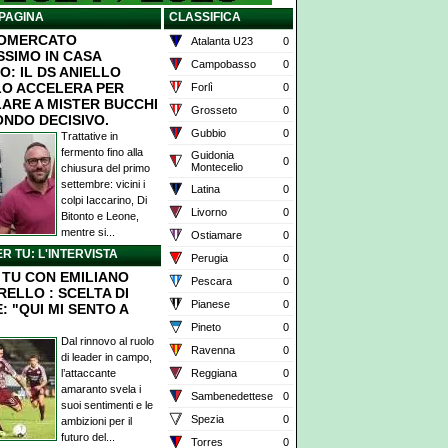
PAGINA
CLASSIFICA
IOMERCATO
Atalanta U23
0
SSIMO IN CASA
Campobasso
0
O: IL DS ANIELLO
O ACCELERA PER
Forlì
0
ARE A MISTER BUCCHI
Grosseto
0
ONDO DECISIVO.
Gubbio
0
Trattative in
fermento fino alla
Guidonia
0
Montecelio
chiusura del primo
settembre: vicini i
Latina
0
colpi Iaccarino, Di
Livorno
0
Bitonto e Leone,
mentre si...
Ostiamare
0
ER TU: L'INTERVISTA
Perugia
0
X TU CON EMILIANO
Pescara
0
RELLO : SCELTA DI
Pianese
0
: "QUI MI SENTO A
Pineto
0
Dal rinnovo al ruolo
Ravenna
0
di leader in campo,
l’attaccante
Reggiana
0
amaranto svela i
Sambenedettese
0
suoi sentimenti e le
Spezia
0
ambizioni per il
futuro del...
Torres
0