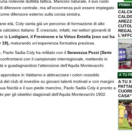
una notevole duttilità tattica. Mancino naturale, il suo ruolo
PRIMA 
 di difensore centrale, ma all'occorrenza può essere impiegato
CALC
come difensore esterno sulla corsia sinistra.
CALDI
AREZZ
ne età, Coly vanta già un percorso di formazione di alto
CUTOL
calcistico italiano. È cresciuto, infatti, nei settori giovanili di
REGAL
L'AFF
me la
Lodigiani, il Frosinone e la Virtus Entella (con cui ha
r 19),
maturando un'esperienza formativa preziosa.
e, Paolo Sadia Coly ha militato con il
Seravezza Pozzi (Serie
confrontarsi con il campionato interregionale, mettendo in
tà e guadagnandosi l'attenzione dell'Aquila Montevarchi.
i approdare in Valdarno e abbracciare i colori rossoblù
A TU P
à del club di investire su giovani talenti motivati e con margini
A TU 
PATTA
 sua fisicità e il suo piede mancino, Paolo Sadia Coly è pronto a
CUORE
to per gli obiettivi stagionali dell'Aquila Montevarchi 1902.
CASA"