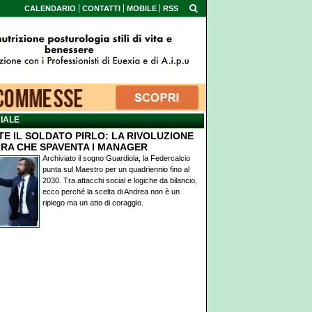
CALENDARIO
CONTATTI
MOBILE
RSS
IALE
TE IL SOLDATO PIRLO: LA RIVOLUZIONE
RA CHE SPAVENTA I MANAGER
Archiviato il sogno Guardiola, la Federcalcio
punta sul Maestro per un quadriennio fino al
2030. Tra attacchi social e logiche da bilancio,
ecco perché la scelta di Andrea non è un
ripiego ma un atto di coraggio.