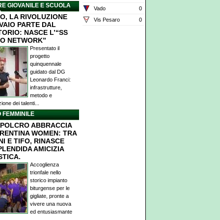
E GIOVANILE E SCUOLA
Vado
0
O
O, LA RIVOLUZIONE
Vis Pesaro
0
IVAIO PARTE DAL
TORIO: NASCE L’“SS
O NETWORK”
Presentato il
progetto
quinquennale
guidato dal DG
Leonardo Franci:
infrastrutture,
metodo e
ione dei talenti...
 FEMMINILE
POLCRO ABBRACCIA
ORENTINA WOMEN: TRA
I E TIFO, RINASCE
PLENDIDA AMICIZIA
STICA.
Accoglienza
trionfale nello
storico impianto
biturgense per le
gigliate, pronte a
vivere una nuova
ed entusiasmante
.