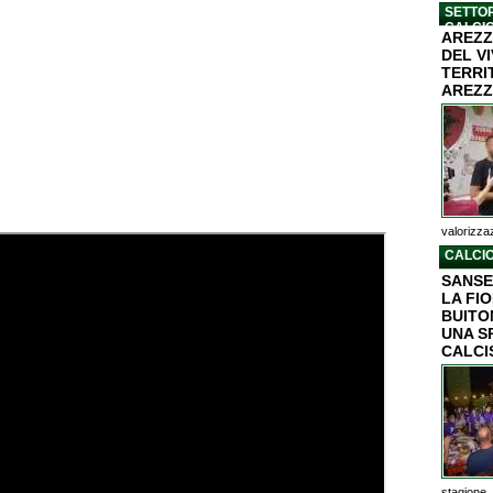
SETTOR
CALCI
AREZZ
DEL V
TERRI
AREZZ
valorizzaz
CALCIO
SANSE
LA FI
BUITON
UNA S
CALCI
stagione..