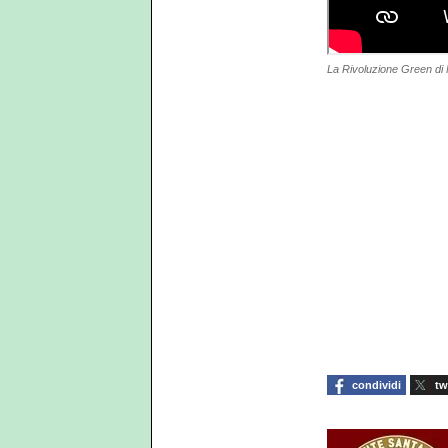
La Rivoluzione Green di
condividi
tw