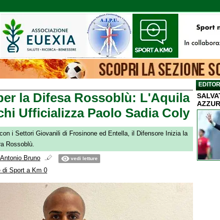
EDITOR
er la Difesa Rossoblù: L'Aquila
SALVA
AZZUR
hi Ufficializza Paolo Sadia Coly
n i Settori Giovanili di Frosinone ed Entella, il Difensore Inizia la
a Rossoblù.
Antonio Bruno
vedi letture
 di Sport a Km 0