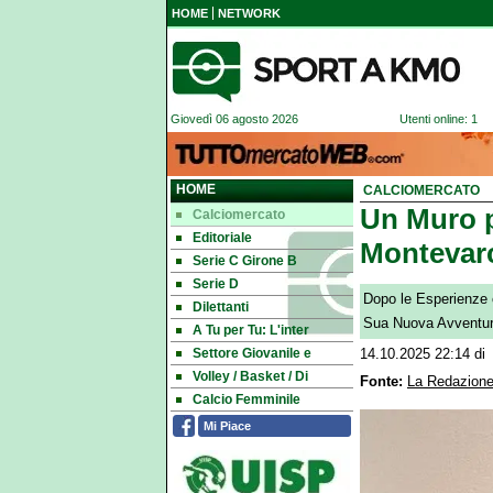
HOME
NETWORK
Giovedì 06 agosto 2026
Utenti online: 1
HOME
CALCIOMERCATO
Un Muro p
Calciomercato
Editoriale
Montevarc
Serie C Girone B
Serie D
Dopo le Esperienze co
Dilettanti
Sua Nuova Avventur
A Tu per Tu: L'inter
Settore Giovanile e
14.10.2025 22:14
di
Volley / Basket / Di
Fonte:
La Redazione
Calcio Femminile
Mi Piace