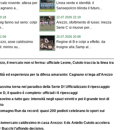
cato rovente: attesa per
Linea verde e identità: il
Cagnano a...
Sansepolcro blinda il futuro...
0:18
22.07.2026 22:19
big fanno sul serio: colpi
Arezzo, sfoltimento di lusso: mezza
...
Serie C si muove per...
1:56
20.07.2026 20:08
zzo, asse caldissimo
Regine di B e colpi a effetto: da
i: mirino su...
Insigne alla Samp al...
zo, il mercato non si ferma: ufficiale Leone, Cutolo traccia la linea tra
ità ed esperienza per la difesa amaranto: Cagnano si lega all'Arezzo
rassina torna nel paradiso della Serie D! Ufficializzato il ripescaggio
e D, il quadro è completo: ufficiali i 6 ripescaggi
ovino a tutto gas: intensità negli spazi stretti e poi il grande test di
ato
tomagno Run da record: quasi 200 podisti celebrano lo sport sui
iomercato caldissimo in casa Arezzo: il ds Aniello Cutolo accelera
r Bucchi l'affondo decisivo.