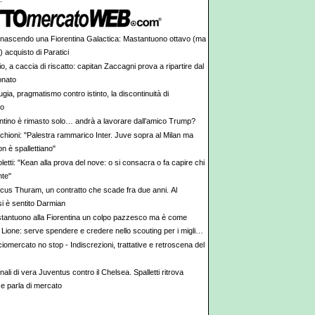
 nascendo una Fiorentina Galactica: Mastantuono ottavo (ma
) acquisto di Paratici
o, a caccia di riscatto: capitan Zaccagni prova a ripartire dal
onato
gia, pragmatismo contro istinto, la discontinuità di
ro
antino è rimasto solo… andrà a lavorare dall’amico Trump?
chioni: "Palestra rammarico Inter. Juve sopra al Milan ma
n è spallettiano"
letti: "Kean alla prova del nove: o si consacra o fa capire chi
te"
cus Thuram, un contratto che scade fra due anni. Al
i è sentito Darmian
tantuono alla Fiorentina un colpo pazzesco ma è come
 Lione: serve spendere e credere nello scouting per i migliori
iovani italiani: attenzione perché qualcosa sta cambiando
iomercato no stop - Indiscrezioni, trattative e retroscena del
ali di vera Juventus contro il Chelsea. Spalletti ritrova
e parla di mercato