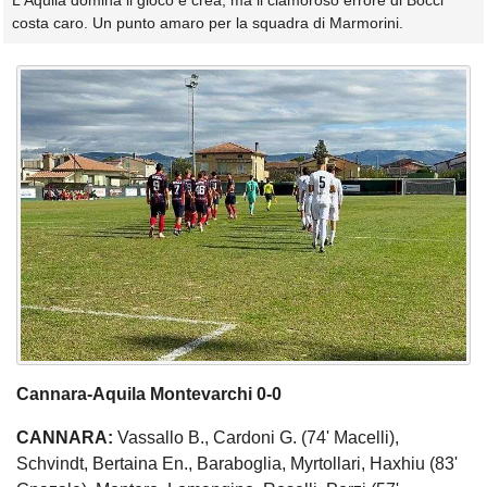
L'Aquila domina il gioco e crea, ma il clamoroso errore di Bocci
costa caro. Un punto amaro per la squadra di Marmorini.
Cannara-Aquila Montevarchi 0-0
CANNARA:
Vassallo B., Cardoni G. (74' Macelli),
Schvindt, Bertaina En., Baraboglia, Myrtollari, Haxhiu (83'